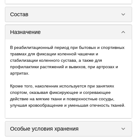
keyboard_arrow_down
Состав
keyboard_arrow_down
Назначение
В реабилитационный период при бытовых и спортивных
травмах для фиксации коленной чашечки и
стабилизации коленного сустава, а также для
профилактики растяжений и вывихов, при артрозах и
артритах.
Кроме того, наколенник используется при занятиях
спортом, оказывая фиксирующее и согревающее
действие на мягкие ткани и поверхностные сосуды,
улучшая кровообращение и уменьшая отечность тканей.
keyboard_arrow_down
Особые условия хранения