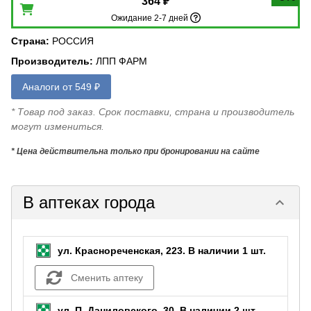
364 ₽
Ожидание 2-7 дней
Страна
:
РОССИЯ
Производитель
:
ЛПП ФАРМ
Аналоги от 549 ₽
* Товар под заказ. Срок поставки, страна и производитель
могут измениться.
* Цена действительна только при бронировании на сайте
В аптеках города
keyboard_arrow_down
ул. Краснореченская, 223.
В наличии 1 шт.
Сменить аптеку
ул. П. Даниловского, 30.
В наличии 2 шт.