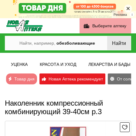
Реклама
i
Выберите аптеку
Найти
Найти, например,
обезболивающие
УЦЕНКА
КРАСОТА И УХОД
ЛЕКАРСТВА И БАДЫ
Товар дня
Новая Аптека рекомендует
От солнеч
Наколенник компрессионный
комбинирующий 39-40см р.3