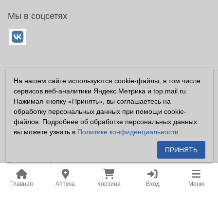
Мы в соцсетях
На нашем сайте используются cookie-файлы, в том числе
Владелец сайта ООО «Суперфарма» ОГРН 1032700302194
сервисов веб-аналитики Яндекс.Метрика и top.mail.ru.
Все права защищены ©2026
Нажимая кнопку «Принять», вы соглашаетесь на
обработку персональных данных при помощи cookie-
Информация, размещенная на данном сайте имеет
файлов. Подробнее об обработке персональных данных
справочный характер, и не должна восприниматься
вы можете узнать в
Политике конфиденциальности
.
посетителями сайта как публичная оферта, предусмотренная
п. 2 ст. 437 ГК РФ.
ПРИНЯТЬ
Владелец сайта устанавливает запрет на цитирование,
копирование и размещение информации, размещенной на
Главная
Аптека
Корзина
Вход
Меню
настоящем сайте newapteka.ru, включая информацию о
ценах на товары, без письменного согласия владельца сайта.
Место нахождения: Российская Федерация, Хабаровский