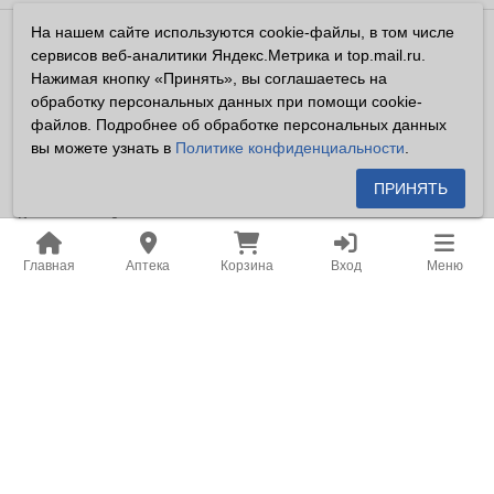
На нашем сайте используются cookie-файлы, в том числе
Владелец сайта ООО «Суперфарма» ОГРН 1032700302194
сервисов веб-аналитики Яндекс.Метрика и top.mail.ru.
Все права защищены ©2026
Нажимая кнопку «Принять», вы соглашаетесь на
обработку персональных данных при помощи cookie-
Информация, размещенная на данном сайте имеет
файлов. Подробнее об обработке персональных данных
справочный характер, и не должна восприниматься
вы можете узнать в
Политике конфиденциальности
.
посетителями сайта как публичная оферта, предусмотренная
п. 2 ст. 437 ГК РФ.
ПРИНЯТЬ
Владелец сайта устанавливает запрет на цитирование,
копирование и размещение информации, размещенной на
Главная
Аптека
Корзина
Вход
Меню
настоящем сайте newapteka.ru, включая информацию о
ценах на товары, без письменного согласия владельца сайта.
Место нахождения: Российская Федерация, Хабаровский
край, город Хабаровск.
Адрес для корреспонденции: г. Хабаровск, ул. Карла Маркса,
д. 105.
Адрес электронной почты: office@khf.ru