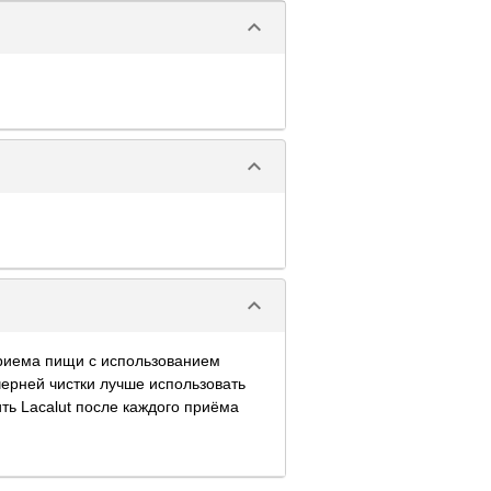
keyboard_arrow_down
keyboard_arrow_down
keyboard_arrow_down
 приема пищи с использованием
черней чистки лучше использовать
ить Lacalut после каждого приёма