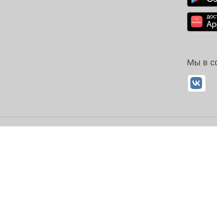
Мы в с
ОГРН 1032700302194
айте имеет справочный характер, и не должна восприниматься по
ГК РФ.
 на цитирование, копирование и размещение информации, размещ
енах на товары, без письменного согласия владельца сайта.