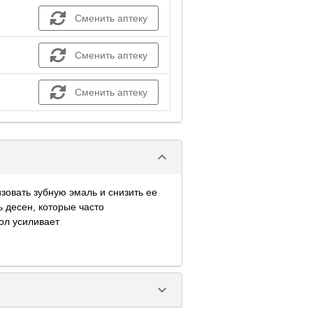
Сменить аптеку
Сменить аптеку
Сменить аптеку
keyboard_arrow_down
зовать зубную эмаль и снизить ее
ь десен, которые часто
ол усиливает
keyboard_arrow_down