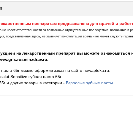
я
екарственным препаратам предназначена для врачей и работ
ка не несет ответственности за возможные отрицательные последствия, возникшие в р
, представленная здесь, не заменяет консультации врача и не может служить гаран
укцией на лекарственный препарат вы можете ознакомиться н
w.grls.rosminzdrav.ru.
ая паста 65г можно оформив заказ на сайте newapteka.ru.
lut Sensitive зубная паста 65г
 65г и другие товары в категории
-
Взрослые зубные пасты