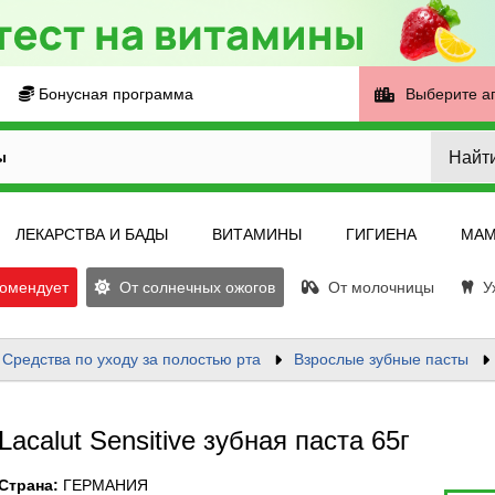
Бонусная программа
Выберите а
Найт
ы
ЛЕКАРСТВА И БАДЫ
ВИТАМИНЫ
ГИГИЕНА
МАМ
омендует
От солнечных ожогов
От молочницы
Ух
Средства по уходу за полостью рта
Взрослые зубные пасты
Lacalut Sensitive зубная паста 65г
Страна
:
ГЕРМАНИЯ