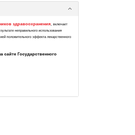
keyboard_arrow_down
ников здравоохранения
,
включает
езультате неправильного использования
тией положительного эффекта лекарственного
а сайте Государственного