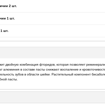
ичии 2 шт.
чии 1 шт.
1 шт.
ержит двойную комбинация фторидов, которая позволяет реминерали
тат алюминия в составе пасты снижают воспаление и кровоточивост
льность зубов в области шейки. Растительный компонент бисабол
бной пасты.