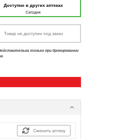
Доступно в других аптеках
Сегодня
Товар не доступен под заказ
 действительна только при бронировании
те
keyboard_arrow_down
Сменить аптеку