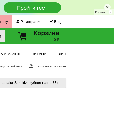
Реклама
i
птеку
Регистрация
Вход
Корзина
и
0 ₽
А И МАЛЫШ
ПИТАНИЕ
ЛИНЗЫ
од за зубами
Защитись от солнца
Витамин С
Ещ
Lacalut Sensitive зубная паста 65г