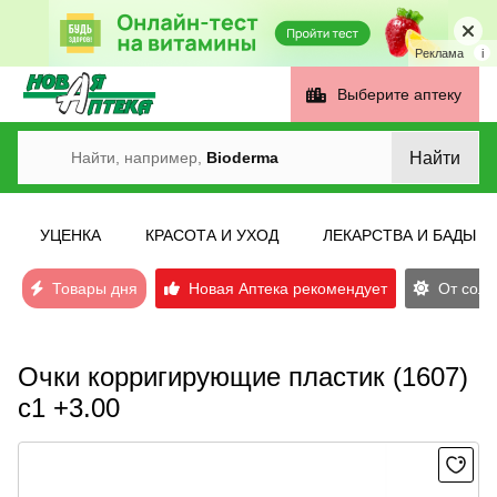
Реклама
i
Выберите аптеку
Найти
Найти, например,
Bioderma
УЦЕНКА
КРАСОТА И УХОД
ЛЕКАРСТВА И БАДЫ
Товары дня
Новая Аптека рекомендует
От солн
Очки корригирующие пластик (1607)
с1 +3.00