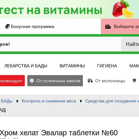
Бонусная программа
Выберите а
Найт
ров!
ЛЕКАРСТВА И БАДЫ
ВИТАМИНЫ
ГИГИЕНА
МАМ
екомендует
От солнечных ожогов
От молочницы
У
и БАДы
Контроль и снижение веса
Средства для похудения 
АД]
Хром хелат Эвалар таблетки №60