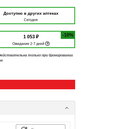
Доступно в других аптеках
Сегодня
-10%
1 053 ₽
Ожидание 2-7 дней
 действительна только при бронировании
те
keyboard_arrow_down