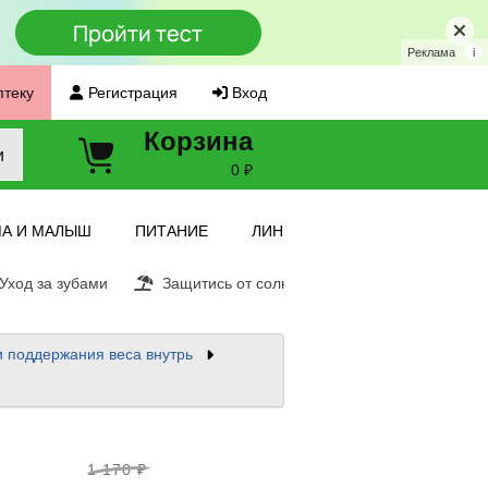
Реклама
i
птеку
Регистрация
Вход
Корзина
и
0 ₽
А И МАЛЫШ
ПИТАНИЕ
ЛИНЗЫ
ход за зубами
Защитись от солнца
Витамин С
Е
и поддержания веса внутрь
1 170 ₽