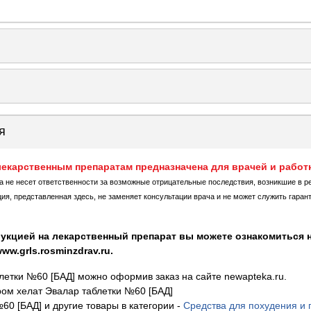
я
екарственным препаратам предназначена для врачей и работ
ка не несет ответственности за возможные отрицательные последствия, возникшие в р
, представленная здесь, не заменяет консультации врача и не может служить гаран
укцией на лекарственный препарат вы можете ознакомиться н
w.grls.rosminzdrav.ru.
летки №60 [БАД] можно оформив заказ на сайте newapteka.ru.
ом хелат Эвалар таблетки №60 [БАД]
60 [БАД] и другие товары в категории
-
Средства для похудения и 