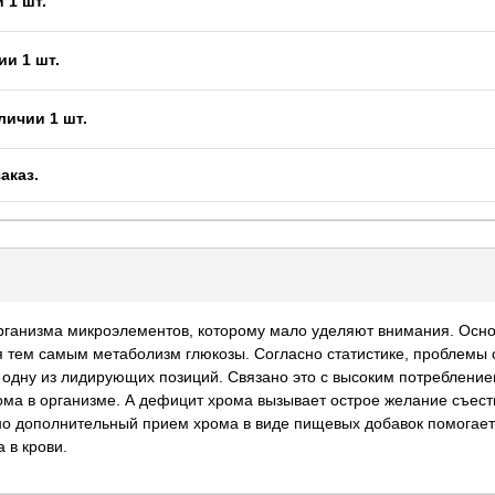
 1 шт.
ии 1 шт.
личии 1 шт.
заказ
.
рганизма микроэлементов, которому мало уделяют внимания. Основ
 тем самым метаболизм глюкозы. Согласно статистике, проблемы с
 одну из лидирующих позиций. Связано это с высоким потребление
ома в организме. А дефицит хрома вызывает острое желание съесть
о дополнительный прием хрома в виде пищевых добавок помогает р
 в крови.