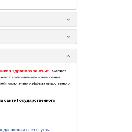
keyboard_arrow_down
keyboard_arrow_down
keyboard_arrow_down
ников здравоохранения
,
включает
езультате неправильного использования
тией положительного эффекта лекарственного
а сайте Государственного
поддержания веса внутрь