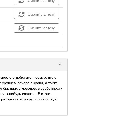
Сменить аптеку
Сменить аптеку
Сменить аптеку
keyboard_arrow_down
ное его действие – совместно с
 уровнем сахара в крови, а также
м быстрых углеводов, в особенности
 что-нибудь сладкое. В итоге
азорвать этот круг, способствуя