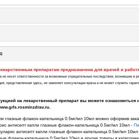
я
екарственным препаратам предназначена для врачей и работ
ка не несет ответственности за возможные отрицательные последствия, возникшие в р
, представленная здесь, не заменяет консультации врача и не может служить гаран
укцией на лекарственный препарат вы можете ознакомиться н
w.grls.rosminzdrav.ru.
ли глазные флакон-капельница 0.5мг/мл 10мл можно оформив заказ
ис антисепт капли глазные флакон-капельница 0.5мг/мл 10мл
-
Пи
уларис антисепт капли глазные флакон-капельница 0.5мг/мл 10мл
ные флакон-капельница 0.5мг/мл 10мл и другие товары в категории