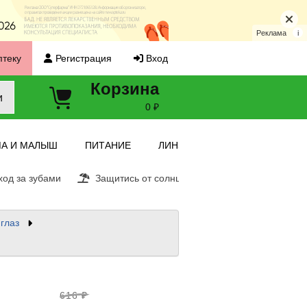
Реклама
i
птеку
Регистрация
Вход
Корзина
и
0 ₽
А И МАЛЫШ
ПИТАНИЕ
ЛИНЗЫ
од за зубами
Защитись от солнца
Витамин С
Ещ
глаз
616 ₽