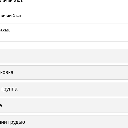
личии 3 шт.
личии 1 шт.
заказ
.
аковка
 группа
е
нии грудью