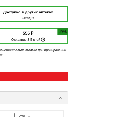
Доступно в других аптеках
Сегодня
-9%
555 ₽
Ожидание 3-5 дней
 действительна только при бронировании
те
keyboard_arrow_down