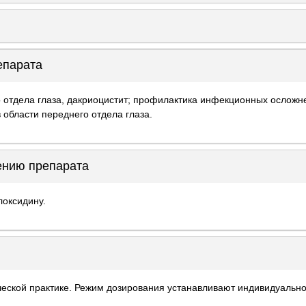
епарата
 отдела глаза, дакриоцистит; профилактика инфекционных ослож
 области переднего отдела глаза.
ению препарата
локсидину.
ской практике. Режим дозирования устанавливают индивидуально,