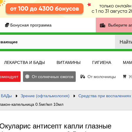
Бонусная программа
Выберите а
Найт
ивающие
ЛЕКАРСТВА И БАДЫ
ВИТАМИНЫ
ГИГИЕНА
МАМ
омендует
От солнечных ожогов
От молочницы
Ух
и БАДы
Зрение (офтальмология)
Средства при воспалениях 
лакон-капельница 0.5мг/мл 10мл
Окуларис антисепт капли глазные