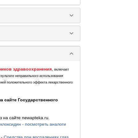
keyboard_arrow_down
keyboard_arrow_down
keyboard_arrow_down
ников здравоохранения
,
включает
езультате неправильного использования
тией положительного эффекта лекарственного
а сайте Государственного
 на сайте newapteka.ru.
клоксидин - посмотреть аналоги
-
Средства при воспалениях глаз