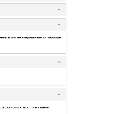
keyboard_arrow_down
keyboard_arrow_down
нений в послеоперационном периоде
keyboard_arrow_down
keyboard_arrow_down
 в зависимости от показаний.