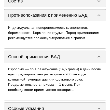
keyboard_arrow_down
Состав
keyboard_arrow_down
Противопоказания к применению БАД
Индивидуальная непереносимость компонентов,
беременность. Кормление грудью. Перед применением
рекомендуется проконсультироваться с врачом.
keyboard_arrow_down
Способ применения БАД
Взрослым — по 1 пакету-саше (14,5 грамм) в день после
еды, предварительно растворить в 200 мл воды
комнатной температуры или фруктового сока.
Продолжительность приема — 1 месяц. При
необходимости прием можно повторить.
keyboard_arrow_down
Особые указания