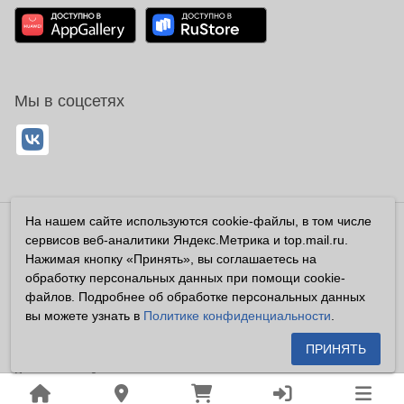
Мы в соцсетях
На нашем сайте используются cookie-файлы, в том числе
Владелец сайта ООО «Суперфарма» ОГРН 1032700302194
сервисов веб-аналитики Яндекс.Метрика и top.mail.ru.
Все права защищены ©2026
Нажимая кнопку «Принять», вы соглашаетесь на
обработку персональных данных при помощи cookie-
Информация, размещенная на данном сайте имеет
файлов. Подробнее об обработке персональных данных
справочный характер, и не должна восприниматься
вы можете узнать в
Политике конфиденциальности
.
посетителями сайта как публичная оферта, предусмотренная
п. 2 ст. 437 ГК РФ.
ПРИНЯТЬ
Владелец сайта устанавливает запрет на цитирование,
копирование и размещение информации, размещенной на