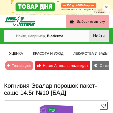
Реклама
i
Выберите аптеку
Найти
Найти, например,
Bioderma
УЦЕНКА
КРАСОТА И УХОД
ЛЕКАРСТВА И БАДЫ
Товары дня
Новая Аптека рекомендует
От солн
Когнивия Эвалар порошок пакет-
саше 14.5г №10 [БАД]