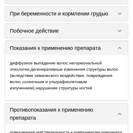
keyboard_arrow_down
При беременности и кормлении грудью
keyboard_arrow_down
Побочное действие
keyboard_arrow_down
Показания к применению препарата
диффузное выпадение волос негормональной
этиологии;дегенеративные изменения структуры волос
(вследствие химического воздействия, повреждения
волос солнечным и ультрафиолетовым
излучением);нарушение структуры ногтей.
Противопоказания к применению
keyboard_arrow_down
препарата
повышенная чувствительность к компонентам препарата;