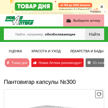
Реклама
i
Выберите аптеку
Найти
Найти, например,
обезболивающие
УЦЕНКА
КРАСОТА И УХОД
ЛЕКАРСТВА И БАДЫ
Товар дня
Новая Аптека рекомендует
От солнеч
Пантовигар капсулы №300