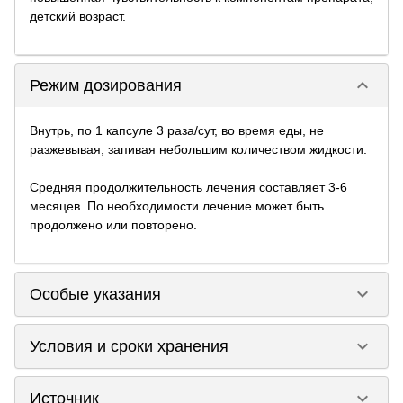
детский возраст.
keyboard_arrow_down
Режим дозирования
Внутрь, по 1 капсуле 3 раза/сут, во время еды, не
разжевывая, запивая небольшим количеством жидкости.
Средняя продолжительность лечения составляет 3-6
месяцев. По необходимости лечение может быть
продолжено или повторено.
keyboard_arrow_down
Особые указания
keyboard_arrow_down
Условия и сроки хранения
keyboard_arrow_down
Источник