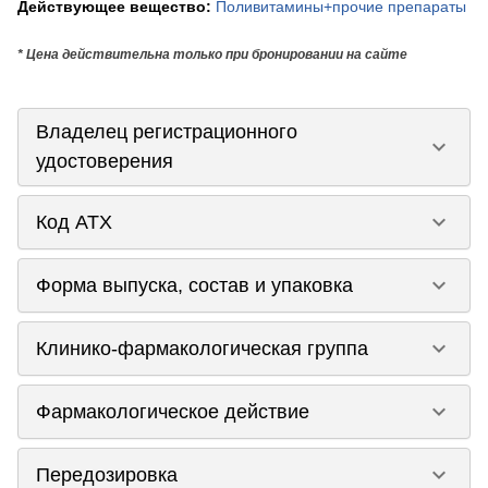
Действующее вещество
:
Поливитамины+прочие препараты
* Цена действительна только при бронировании на сайте
Владелец регистрационного
keyboard_arrow_down
удостоверения
keyboard_arrow_down
Код ATX
keyboard_arrow_down
Форма выпуска, состав и упаковка
keyboard_arrow_down
Клинико-фармакологическая группа
keyboard_arrow_down
Фармакологическое действие
keyboard_arrow_down
Передозировка