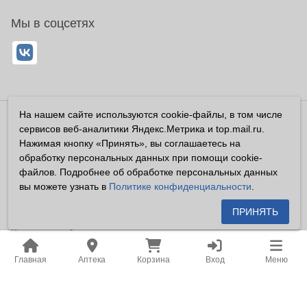
Мы в соцсетях
На нашем сайте используются cookie-файлы, в том числе
Владелец сайта ООО «Суперфарма» ОГРН 1032700302194
сервисов веб-аналитики Яндекс.Метрика и top.mail.ru.
Все права защищены ©2026
Нажимая кнопку «Принять», вы соглашаетесь на
обработку персональных данных при помощи cookie-
Информация, размещенная на данном сайте имеет
файлов. Подробнее об обработке персональных данных
справочный характер, и не должна восприниматься
вы можете узнать в
Политике конфиденциальности
.
посетителями сайта как публичная оферта, предусмотренная
п. 2 ст. 437 ГК РФ.
ПРИНЯТЬ
Владелец сайта устанавливает запрет на цитирование,
копирование и размещение информации, размещенной на
Главная
Аптека
Корзина
Вход
Меню
настоящем сайте newapteka.ru, включая информацию о
ценах на товары, без письменного согласия владельца сайта.
Место нахождения: Российская Федерация, Хабаровский