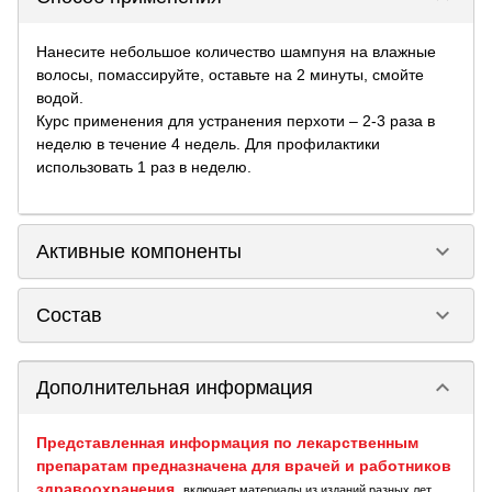
Нанесите небольшое количество шампуня на влажные
волосы, помассируйте, оставьте на 2 минуты, смойте
водой.
Курс применения для устранения перхоти – 2-3 раза в
неделю в течение 4 недель. Для профилактики
использовать 1 раз в неделю.
keyboard_arrow_down
Активные компоненты
keyboard_arrow_down
Состав
keyboard_arrow_down
Дополнительная информация
Представленная информация по лекарственным
препаратам предназначена для врачей и работников
здравоохранения
,
включает материалы из изданий разных лет.