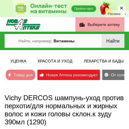
Реклама
i
Выберите аптеку
Найти
Найти, например,
Витамины
УЦЕНКА
КРАСОТА И УХОД
ЛЕКАРСТВА И БАДЫ
Товар дня
Новая Аптека рекомендует
От солнеч
Vichy DERCOS шампунь-уход против
перхоти/для нормальных и жирных
волос и кожи головы склон.к зуду
390мл (1290)