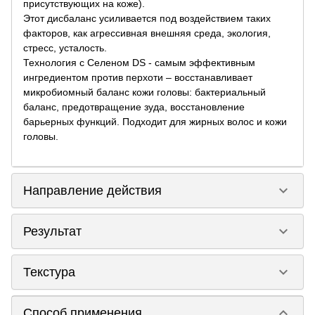
присутствующих на коже).
Этот дисбаланс усиливается под воздействием таких
факторов, как агрессивная внешняя среда, экология,
стресс, усталость.
Технология с Селеном DS - самым эффективным
ингредиентом против перхоти – восстанавливает
микробиомный баланс кожи головы: бактериальный
баланс, предотвращение зуда, восстановление
барьерных функций. Подходит для жирных волос и кожи
головы.
keyboard_arrow_down
Направление действия
keyboard_arrow_down
Результат
keyboard_arrow_down
Текстура
keyboard_arrow_down
Способ применения