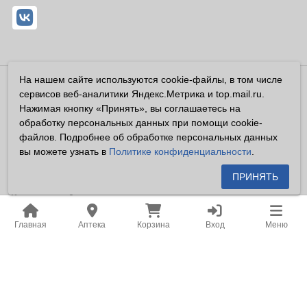
На нашем сайте используются cookie-файлы, в том числе
Владелец сайта ООО «Суперфарма» ОГРН 1032700302194
сервисов веб-аналитики Яндекс.Метрика и top.mail.ru.
Все права защищены ©2026
Нажимая кнопку «Принять», вы соглашаетесь на
обработку персональных данных при помощи cookie-
Информация, размещенная на данном сайте имеет
файлов. Подробнее об обработке персональных данных
справочный характер, и не должна восприниматься
вы можете узнать в
Политике конфиденциальности
.
посетителями сайта как публичная оферта, предусмотренная
п. 2 ст. 437 ГК РФ.
ПРИНЯТЬ
Владелец сайта устанавливает запрет на цитирование,
копирование и размещение информации, размещенной на
Главная
Аптека
Корзина
Вход
Меню
настоящем сайте newapteka.ru, включая информацию о
ценах на товары, без письменного согласия владельца сайта.
Место нахождения: Российская Федерация, Хабаровский
край, город Хабаровск.
Адрес для корреспонденции: г. Хабаровск, ул. Карла Маркса,