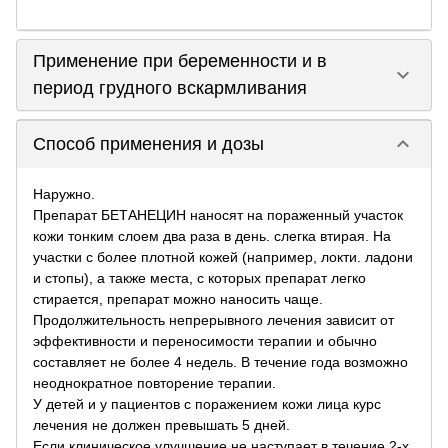
Применение при беременности и в
keyboard_arrow_down
период грудного вскармливания
keyboard_arrow_down
Способ применения и дозы
Наружно.
Препарат БЕТАНЕЦИН наносят на пораженный участок
кожи тонким слоем два раза в день. слегка втирая. На
участки с более плотной кожей (например, локти. ладони
и стопы), а также места, с которых препарат легко
стирается, препарат можно наносить чаще.
Продолжительность непрерывного лечения зависит от
эффективности и переносимости терапии и обычно
составляет не более 4 недель. В течение года возможно
неоднократное повторение терапии.
У детей и у пациентов с поражением кожи лица курс
лечения не должен превышать 5 дней.
Если клиническое улучшение не наступает в течение 2-х