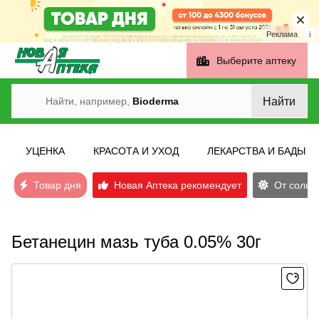
Реклама
i
Выберите аптеку
Найти
Найти, например,
Bioderma
УЦЕНКА
КРАСОТА И УХОД
ЛЕКАРСТВА И БАДЫ
Товар дня
Новая Аптека рекомендует
От солнеч
Бетанецин мазь туба 0.05% 30г