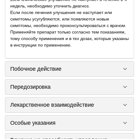
недель, необходимо уточнить диагноз.
Если после лечения улучшения не наступает или
симптомы усугубляются, или появляются новые
симптомы, необходимо проконсультироваться с врачом.
Применяйте препарат только согласно тем показаниям,
тому способу применения и в тех дозах, которые указаны
в инструкции по применению.
keyboard_arrow_down
Побочное действие
keyboard_arrow_down
Передозировка
keyboard_arrow_down
Лекарственное взаимодействие
keyboard_arrow_down
Особые указания