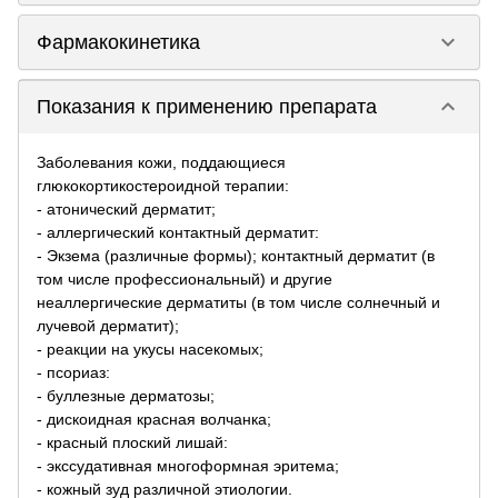
keyboard_arrow_down
Фармакокинетика
keyboard_arrow_down
Показания к применению препарата
Заболевания кожи, поддающиеся
глюкокортикостероидной терапии:
- атонический дерматит;
- аллергический контактный дерматит:
- Экзема (различные формы); контактный дерматит (в
том числе профессиональный) и другие
неаллергические дерматиты (в том числе солнечный и
лучевой дерматит);
- реакции на укусы насекомых;
- псориаз:
- буллезные дерматозы;
- дискоидная красная волчанка;
- красный плоский лишай:
- экссудативная многоформная эритема;
- кожный зуд различной этиологии.