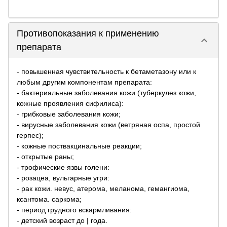
Противопоказания к применению
keyboard_arrow_down
препарата
- повышенная чувствительность к бетаметазону или к
любым другим компонентам препарата:
- бактериальные заболевания кожи (туберкулез кожи,
кожные проявления сифилиса):
- грибковые заболевания кожи;
- вирусные заболевания кожи (ветряная оспа, простой
герпес);
- кожные поствакцинальные реакции;
- открытые раны;
- трофические язвы голени:
- розацеа, вульгарные угри:
- рак кожи. невус, атерома, меланома, гемангиома,
ксантома. саркома;
- период грудного вскармливания:
- детский возраст до | года.