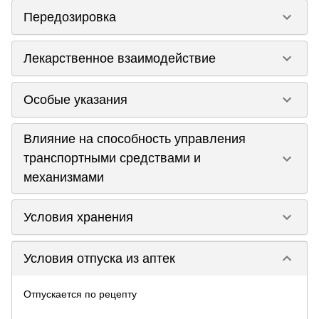
keyboard_arrow_down
Передозировка
keyboard_arrow_down
Лекарственное взаимодействие
keyboard_arrow_down
Особые указания
Влияние на способность управления
keyboard_arrow_down
транспортными средствами и
механизмами
keyboard_arrow_down
Условия хранения
keyboard_arrow_down
Условия отпуска из аптек
Отпускается по рецепту