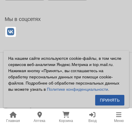
Мы в соцсетях
На нашем сайте используются cookie-файлы, в том числе
Владелец сайта ООО «Суперфарма» ОГРН 1032700302194
сервисов веб-аналитики Яндекс.Метрика и top.mail.ru.
Все права защищены ©2026
Нажимая кнопку «Принять», вы соглашаетесь на
обработку персональных данных при помощи cookie-
Информация, размещенная на данном сайте имеет
файлов. Подробнее об обработке персональных данных
справочный характер, и не должна восприниматься
вы можете узнать в
Политике конфиденциальности
.
посетителями сайта как публичная оферта, предусмотренная
п. 2 ст. 437 ГК РФ.
ПРИНЯТЬ
Владелец сайта устанавливает запрет на цитирование,
копирование и размещение информации, размещенной на
Главная
Аптека
Корзина
Вход
Меню
настоящем сайте newapteka.ru, включая информацию о
ценах на товары, без письменного согласия владельца сайта.