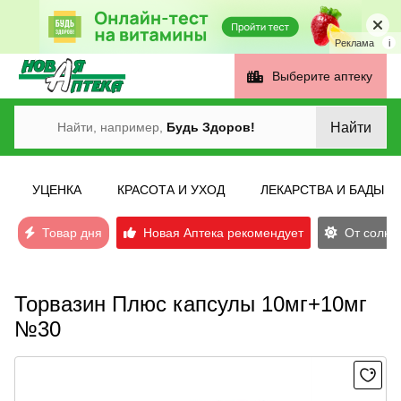
Реклама
i
Выберите аптеку
Найти
Найти, например,
Будь Здоров!
УЦЕНКА
КРАСОТА И УХОД
ЛЕКАРСТВА И БАДЫ
Товар дня
Новая Аптека рекомендует
От солнеч
Торвазин Плюс капсулы 10мг+10мг
№30