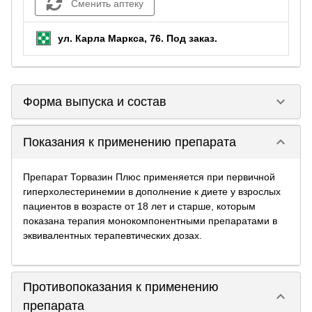
Сменить аптеку
ул. Карла Маркса, 76.
Под заказ
.
keyboard_arrow_down
Форма выпуска и состав
keyboard_arrow_down
Показания к применению препарата
Препарат Торвазин Плюс применяется при первичной
гиперхолестеринемии в дополнение к диете у взрослых
пациентов в возрасте от 18 лет и старше, которым
показана терапия монокомпонентными препаратами в
эквивалентных терапевтических дозах.
Противопоказания к применению
keyboard_arrow_down
препарата