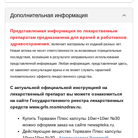
keyboard_arrow_down
Дополнительная информация
Представленная информация по лекарственным
препаратам предназначена для врачей и работников
здравоохранения
,
включает материалы из изданий разных лет.
Новая аптека не несет ответственности за возможные отрицательные
последствия, возникшие в результате неправильного использования
представленной информации. Любая информация, представленная здесь,
не заменяет консультации врача и не может служить гарантией
положительного эффекта лекарственного средства.
С актуальной официальной инструкцией на
лекарственный препарат вы можете ознакомиться
на сайте Государственного реестра лекарственных
средств www.grls.rosminzdrav.ru.
Купить Торвазин Плюс капсулы 10мг+10мг №30
можно оформив заказ на сайте newapteka.ru.
Действующее вещество Торвазин Плюс капсулы
10мг+10мг №30
-
Аторвастатин+Эзетимиб -