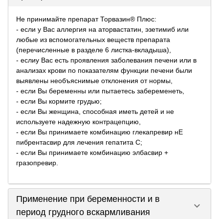
Не принимайте препарат Торвазин® Плюс:
- если у Вас аллергия на аторвастатин, эзетимиб или
любые из вспомогательных веществ препарата
(перечисленные в разделе 6 листка-вкладыша),
- еслиу Вас есть проявления заболевания печени или в
анализах крови по показателям функции печени были
выявлены необъяснимые отклонения от нормы,
- если Вы беременны или пытаетесь забеременеть,
- если Вы кормите грудью;
- если Вы женщина, способная иметь детей и не
используете надежную контрацепцию,
- если Вы принимаете комбинацию глекапревир нЕ
пибрентасвир для лечения гепатита С;
- если Вы принимаете комбинацию элбасвир +
гразопревир.
Применение при беременности и в
keyboard_arrow_down
период грудного вскармливания