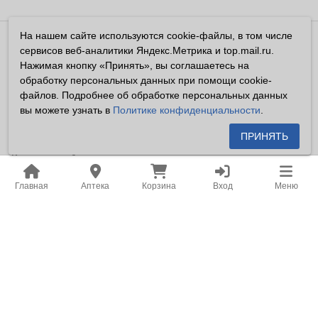
На нашем сайте используются cookie-файлы, в том числе
Владелец сайта ООО «Суперфарма» ОГРН 1032700302194
сервисов веб-аналитики Яндекс.Метрика и top.mail.ru.
Все права защищены ©2026
Нажимая кнопку «Принять», вы соглашаетесь на
обработку персональных данных при помощи cookie-
Информация, размещенная на данном сайте имеет
файлов. Подробнее об обработке персональных данных
справочный характер, и не должна восприниматься
вы можете узнать в
Политике конфиденциальности
.
посетителями сайта как публичная оферта, предусмотренная
п. 2 ст. 437 ГК РФ.
ПРИНЯТЬ
Владелец сайта устанавливает запрет на цитирование,
копирование и размещение информации, размещенной на
Главная
Аптека
Корзина
Вход
Меню
настоящем сайте newapteka.ru, включая информацию о
ценах на товары, без письменного согласия владельца сайта.
Место нахождения: Российская Федерация, Хабаровский
край, город Хабаровск.
Адрес для корреспонденции: г. Хабаровск, ул. Карла Маркса,
д. 105.
Адрес электронной почты: office@khf.ru