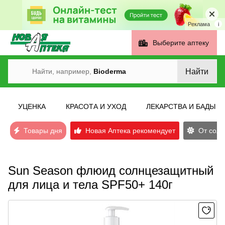
Реклама
i
Выберите аптеку
Найти
Найти, например,
Bioderma
УЦЕНКА
КРАСОТА И УХОД
ЛЕКАРСТВА И БАДЫ
Товары дня
Новая Аптека рекомендует
От солн
Sun Season флюид солнцезащитный
для лица и тела SPF50+ 140г