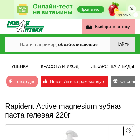
Реклама
i
Выберите аптеку
Найти
Найти, например,
обезболивающие
УЦЕНКА
КРАСОТА И УХОД
ЛЕКАРСТВА И БАДЫ
Товар дня
Новая Аптека рекомендует
От солнеч
Rapident Active magnesium зубная
паста гелевая 220г