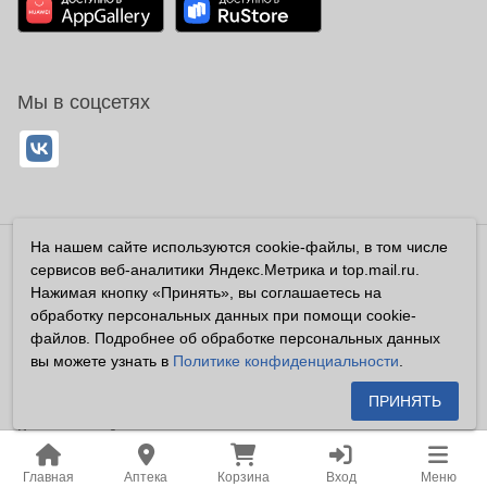
Мы в соцсетях
На нашем сайте используются cookie-файлы, в том числе
Владелец сайта ООО «Суперфарма» ОГРН 1032700302194
сервисов веб-аналитики Яндекс.Метрика и top.mail.ru.
Все права защищены ©2026
Нажимая кнопку «Принять», вы соглашаетесь на
обработку персональных данных при помощи cookie-
Информация, размещенная на данном сайте имеет
файлов. Подробнее об обработке персональных данных
справочный характер, и не должна восприниматься
вы можете узнать в
Политике конфиденциальности
.
посетителями сайта как публичная оферта, предусмотренная
п. 2 ст. 437 ГК РФ.
ПРИНЯТЬ
Владелец сайта устанавливает запрет на цитирование,
копирование и размещение информации, размещенной на
Главная
Аптека
Корзина
Вход
Меню
настоящем сайте newapteka.ru, включая информацию о