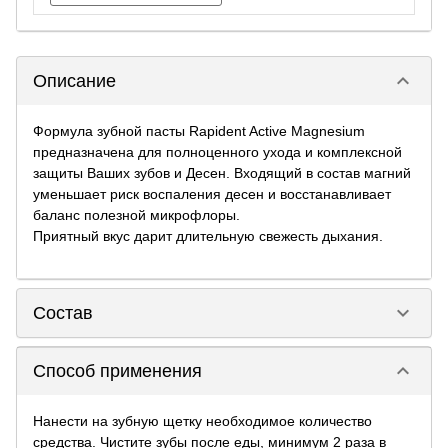
keyboard_arrow_down
Описание
Формула зубной пасты Rapident Active Magnesium
предназначена для полноценного ухода и комплексной
защиты Ваших зубов и Десен. Входящий в состав магний
уменьшает риск воспаления десен и восстанавливает
баланс полезной микрофлоры.
Приятный вкус дарит длительную свежесть дыхания.
keyboard_arrow_down
Состав
keyboard_arrow_down
Способ применения
Нанести на зубную щетку необходимое количество
средства. Чистите зубы после еды, минимум 2 раза в