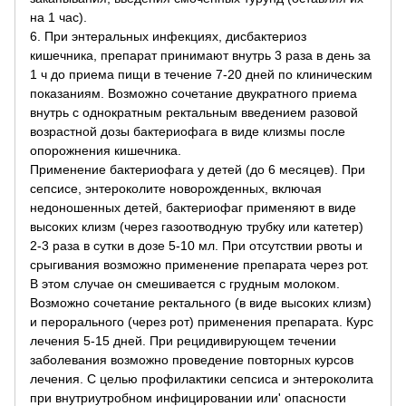
на 1 час).
6. При энтеральных инфекциях, дисбактериоз
кишечника, препарат принимают внутрь 3 раза в день за
1 ч до приема пищи в течение 7-20 дней по клиническим
показаниям. Возможно сочетание двукратного приема
внутрь с однократным ректальным введением разовой
возрастной дозы бактериофага в виде клизмы после
опорожнения кишечника.
Применение бактериофага у детей (до 6 месяцев). При
сепсисе, энтероколите новорожденных, включая
недоношенных детей, бактериофаг применяют в виде
высоких клизм (через газоотводную трубку или катетер)
2-3 раза в сутки в дозе 5-10 мл. При отсутствии рвоты и
срыгивания возможно применение препарата через рот.
В этом случае он смешивается с грудным молоком.
Возможно сочетание ректального (в виде высоких клизм)
и перорального (через рот) применения препарата. Курс
лечения 5-15 дней. При рецидивирующем течении
заболевания возможно проведение повторных курсов
лечения. С целью профилактики сепсиса и энтероколита
при внутриутробном инфицировании или' опасности