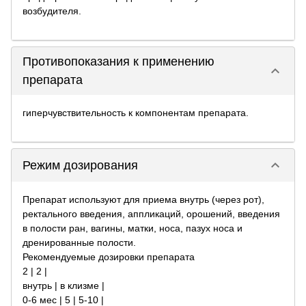
возбудителя.
Противопоказания к применению
keyboard_arrow_down
препарата
гиперчувствительность к компонентам препарата.
keyboard_arrow_down
Режим дозирования
Препарат используют для приема внутрь (через рот),
ректального введения, аппликаций, орошений, введения
в полости ран, вагины, матки, носа, пазух носа и
дренированные полости.
Рекомендуемые дозировки препарата
2 | 2 |
внутрь | в клизме |
0-6 мес | 5 | 5-10 |