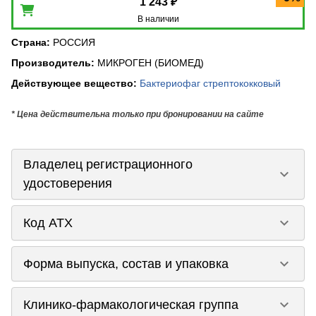
1 243 ₽
В наличии
Страна
:
РОССИЯ
Производитель
:
МИКРОГЕН (БИОМЕД)
Действующее вещество
:
Бактериофаг стрептококковый
* Цена действительна только при бронировании на сайте
Владелец регистрационного
keyboard_arrow_down
удостоверения
keyboard_arrow_down
Код ATX
keyboard_arrow_down
Форма выпуска, состав и упаковка
keyboard_arrow_down
Клинико-фармакологическая группа