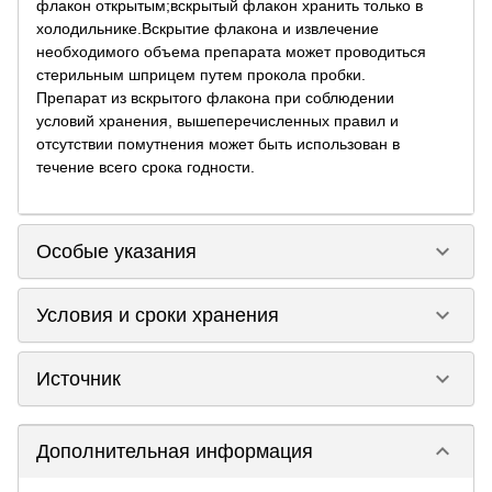
флакон открытым;вскрытый флакон хранить только в
холодильнике.Вскрытие флакона и извлечение
необходимого объема препарата может проводиться
стерильным шприцем путем прокола пробки.
Препарат из вскрытого флакона при соблюдении
условий хранения, вышеперечисленных правил и
отсутствии помутнения может быть использован в
течение всего срока годности.
keyboard_arrow_down
Особые указания
keyboard_arrow_down
Условия и сроки хранения
keyboard_arrow_down
Источник
keyboard_arrow_down
Дополнительная информация