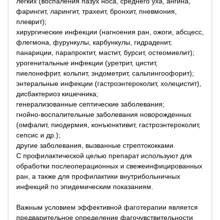
легких (воспаления пазух носа, среднего уха, ангина,
фарингит, ларингит, трахеит, бронхит, пневмония,
плеврит);
хирургические инфекции (нагноения ран, ожоги, абсцесс,
флегмона, фурункулы, карбункулы, гидраденит,
панариции, парапроктит, мастит, бурсит, остеомиелит);
урогенитальные инфекции (уретрит, цистит,
пиелонефрит, кольпит, эндометрит, сальпингоофорит);
энтеральные инфекции (гастроэнтероколит, холецистит),
дисбактериоз кишечника;
генерализованные септические заболевания;
гнойно-воспалительные заболевания новорожденных
(омфалит, пиодермия, конъюнктивит, гастроэнтероколит,
сепсис и др.);
другие заболевания, вызванные стрептококками.
С профилактической целью препарат используют для
обработки послеоперационных и свежеинфицированных
ран, а также для профилактики внутрибольничных
инфекций по эпидемическим показаниям.
Важным условием эффективной фаготерапии является
предварительное определение фагочувствительности