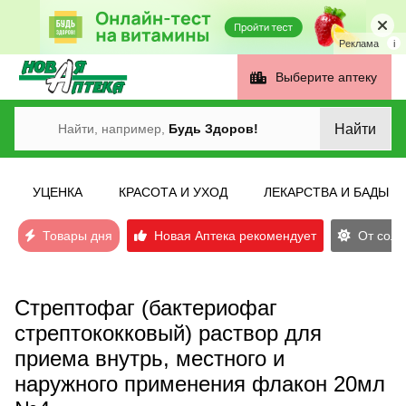
Реклама
i
Выберите аптеку
Найти
Найти, например,
Будь Здоров!
УЦЕНКА
КРАСОТА И УХОД
ЛЕКАРСТВА И БАДЫ
Товары дня
Новая Аптека рекомендует
От солн
Стрептофаг (бактериофаг
стрептококковый) раствор для
приема внутрь, местного и
наружного применения флакон 20мл