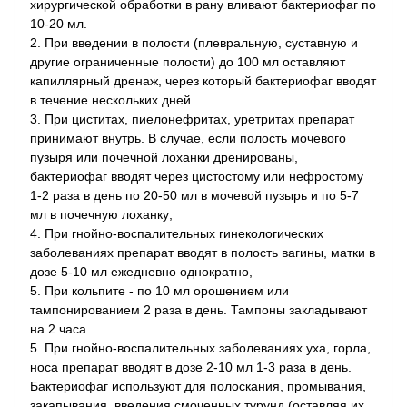
хирургической обработки в рану вливают бактериофаг по
10-20 мл.
2. При введении в полости (плевральную, суставную и
другие ограниченные полости) до 100 мл оставляют
капиллярный дренаж, через который бактериофаг вводят
в течение нескольких дней.
3. При циститах, пиелонефритах, уретритах препарат
принимают внутрь. В случае, если полость мочевого
пузыря или почечной лоханки дренированы,
бактериофаг вводят через цистостому или нефростому
1-2 раза в день по 20-50 мл в мочевой пузырь и по 5-7
мл в почечную лоханку;
4. При гнойно-воспалительных гинекологических
заболеваниях препарат вводят в полость вагины, матки в
дозе 5-10 мл ежедневно однократно,
5. При кольпите - по 10 мл орошением или
тампонированием 2 раза в день. Тампоны закладывают
на 2 часа.
5. При гнойно-воспалительных заболеваниях уха, горла,
носа препарат вводят в дозе 2-10 мл 1-3 раза в день.
Бактериофаг используют для полоскания, промывания,
закапывания, введения смоченных турунд (оставляя их