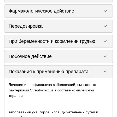
keyboard_arrow_down
Фармакологическое действие
keyboard_arrow_down
Передозировка
keyboard_arrow_down
При беременности и кормлении грудью
keyboard_arrow_down
Побочное действие
keyboard_arrow_down
Показания к применению препарата
Лечение и профилактика заболеваний, вызванных
бактериями Streptococcus в составе комплексной
терапии:
заболевания уха, горла, носа, дыхательных путей и