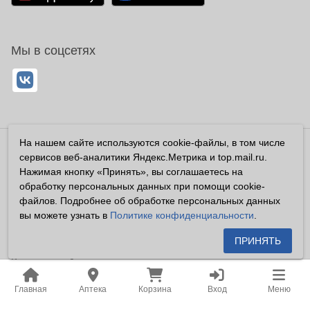
Мы в соцсетях
На нашем сайте используются cookie-файлы, в том числе
Владелец сайта ООО «Суперфарма» ОГРН 1032700302194
сервисов веб-аналитики Яндекс.Метрика и top.mail.ru.
Все права защищены ©2026
Нажимая кнопку «Принять», вы соглашаетесь на
обработку персональных данных при помощи cookie-
Информация, размещенная на данном сайте имеет
файлов. Подробнее об обработке персональных данных
справочный характер, и не должна восприниматься
вы можете узнать в
Политике конфиденциальности
.
посетителями сайта как публичная оферта, предусмотренная
п. 2 ст. 437 ГК РФ.
ПРИНЯТЬ
Владелец сайта устанавливает запрет на цитирование,
копирование и размещение информации, размещенной на
Главная
Аптека
Корзина
Вход
Меню
настоящем сайте newapteka.ru, включая информацию о
ценах на товары, без письменного согласия владельца сайта.