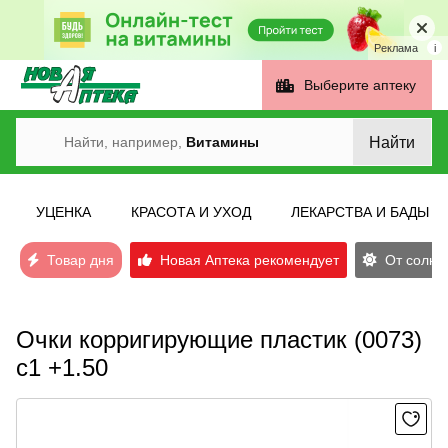
Реклама
i
Выберите аптеку
Найти
Найти, например,
Витамины
УЦЕНКА
КРАСОТА И УХОД
ЛЕКАРСТВА И БАДЫ
Товар дня
Новая Аптека рекомендует
От солнеч
Очки корригирующие пластик (0073)
с1 +1.50