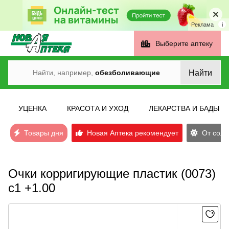
Реклама
i
Выберите аптеку
Найти
Найти, например,
обезболивающие
УЦЕНКА
КРАСОТА И УХОД
ЛЕКАРСТВА И БАДЫ
Товары дня
Новая Аптека рекомендует
От солн
Очки корригирующие пластик (0073)
с1 +1.00