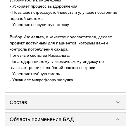
устойчивость к инфекциям
- Ускоряет процесс выздоровления
- Повышает стрессоустойчивость и улучшает состояние
нервной системы
- Укрепляет сосудистую стенку
Выбор Изомальта, в качестве подсластителя, делает
продукт доступным для пациентов, которым важен
контроль потребления сахара.
Полезные свойства Изомальта:
- Благодаря низкому гликемическому индексу не
вызывает резких колебаний глюкозы в крови
- Укрепляет зубную эмаль
- Улучшает микрофлору желудка
keyboard_arrow_down
Состав
keyboard_arrow_down
Область применения БАД