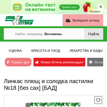
Реклама
i
Выберите аптеку
Найти
Найти, например,
Витамины
УЦЕНКА
КРАСОТА И УХОД
ЛЕКАРСТВА И БАДЫ
Товары дня
Новая Аптека рекомендует
От солн
Линкас плющ и солодка пастилки
№18 [без сах] [БАД]