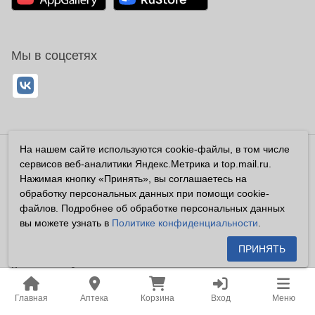
Мы в соцсетях
На нашем сайте используются cookie-файлы, в том числе
Владелец сайта ООО «Суперфарма» ОГРН 1032700302194
сервисов веб-аналитики Яндекс.Метрика и top.mail.ru.
Все права защищены ©2026
Нажимая кнопку «Принять», вы соглашаетесь на
обработку персональных данных при помощи cookie-
Информация, размещенная на данном сайте имеет
файлов. Подробнее об обработке персональных данных
справочный характер, и не должна восприниматься
вы можете узнать в
Политике конфиденциальности
.
посетителями сайта как публичная оферта, предусмотренная
п. 2 ст. 437 ГК РФ.
ПРИНЯТЬ
Владелец сайта устанавливает запрет на цитирование,
копирование и размещение информации, размещенной на
Главная
Аптека
Корзина
Вход
Меню
настоящем сайте newapteka.ru, включая информацию о
ценах на товары, без письменного согласия владельца сайта.