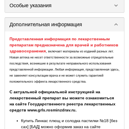
keyboard_arrow_down
Особые указания
keyboard_arrow_down
Дополнительная информация
Представленная информация по лекарственным
препаратам предназначена для врачей и работников
здравоохранения
,
включает материалы из изданий разных лет.
Новая аптека не несет ответственности за возможные отрицательные
последствия, возникшие в результате неправильного использования
представленной информации. Любая информация, представленная здесь,
не заменяет консультации врача и не может служить гарантией
положительного эффекта лекарственного средства.
С актуальной официальной инструкцией на
лекарственный препарат вы можете ознакомиться
на сайте Государственного реестра лекарственных
средств www.grls.rosminzdrav.ru.
Купить Линкас плющ и солодка пастилки №18 [без
сах] [БАД] можно оформив заказ на сайте