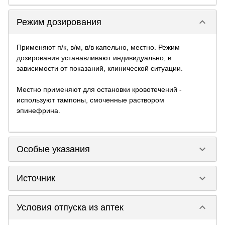
keyboard_arrow_down
Режим дозирования
Применяют п/к, в/м, в/в капельно, местно. Режим
дозирования устанавливают индивидуально, в
зависимости от показаний, клинической ситуации.
Местно применяют для остановки кровотечений -
используют тампоны, смоченные раствором
эпинефрина.
keyboard_arrow_down
Особые указания
keyboard_arrow_down
Источник
keyboard_arrow_down
Условия отпуска из аптек