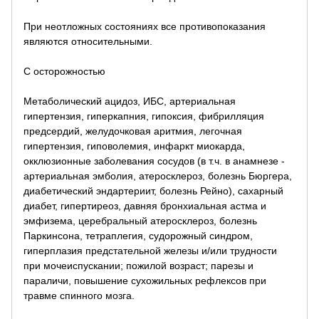
При неотложных состояниях все противопоказания
являются относительными.
С осторожностью
Метаболический ацидоз, ИБС, артериальная
гипертензия, гиперкапния, гипоксия, фибрилляция
предсердий, желудочковая аритмия, легочная
гипертензия, гиповолемия, инфаркт миокарда,
окклюзионные заболевания сосудов (в т.ч. в анамнезе -
артериальная эмболия, атеросклероз, болезнь Бюргера,
диабетический эндартериит, болезнь Рейно), сахарный
диабет, гипертиреоз, давняя бронхиальная астма и
эмфизема, церебральный атеросклероз, болезнь
Паркинсона, тетраплегия, судорожный синдром,
гиперплазия предстательной железы и/или трудности
при мочеиспускании; пожилой возраст; парезы и
параличи, повышение сухожильных рефлексов при
травме спинного мозга.