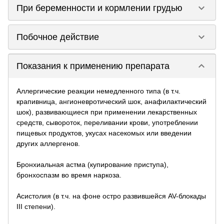
keyboard_arrow_down
При беременности и кормлении грудью
keyboard_arrow_down
Побочное действие
keyboard_arrow_down
Показания к применению препарата
Аллергические реакции немедленного типа (в т.ч.
крапивница, ангионевротический шок, анафилактический
шок), развивающиеся при применении лекарственных
средств, сывороток, переливании крови, употреблении
пищевых продуктов, укусах насекомых или введении
других аллергенов.
Бронхиальная астма (купирование приступа),
бронхоспазм во время наркоза.
Асистолия (в т.ч. на фоне остро развившейся AV-блокады
III степени).