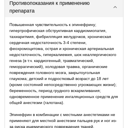
Противопоказания к применению
keyboard_arrow_down
препарата
Повышенная чувствительность к эпинефрину;
гипертрофическая обструктивная кардиомиопатия,
тахиаритмия, фибрилляция желудочков, хроническая
сердечная недостаточность 3-4 степени,
феохромоцитома, острая и хроническая артериальная
недостаточность, гиперкалиемия, шок неаллергического
генеза (в т.ч. кардиогенный, травматический,
геморрагический), холодовая травма, органические
повреждения головного мозга, закрытоугольная
глаукома; детский и подростковый возраст до 18 лет
(кроме состояний непосредственно угрожающих жизни);
беременность, период грудного вскармливания;
одновременное применение ингаляционных средств для
общей анестезии (галотана).
Эпинефрин в комбинации с местными анестетиками не
применяют для местной анестезии пальцев рук и ног из-
за риска ишемического повреждения тканей.