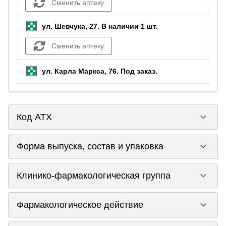
Сменить аптеку
ул. Шевчука, 27.
В наличии 1 шт.
Сменить аптеку
ул. Карла Маркса, 76.
Под заказ
.
keyboard_arrow_down
Код ATX
keyboard_arrow_down
Форма выпуска, состав и упаковка
keyboard_arrow_down
Клинико-фармакологическая группа
keyboard_arrow_down
Фармакологическое действие