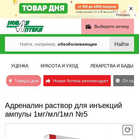
Реклама
i
Выберите аптеку
Найти
Найти, например,
обезболивающие
УЦЕНКА
КРАСОТА И УХОД
ЛЕКАРСТВА И БАДЫ
Товары дня
Новая Аптека рекомендует
От солн
Адреналин раствор для инъекций
ампулы 1мг/мл/1мл №5