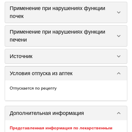
Применение при нарушениях функции
keyboard_arrow_down
почек
Применение при нарушениях функции
keyboard_arrow_down
печени
keyboard_arrow_down
Источник
keyboard_arrow_down
Условия отпуска из аптек
Отпускается по рецепту
keyboard_arrow_down
Дополнительная информация
Представленная информация по лекарственным