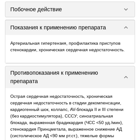
keyboard_arrow_down
Побочное действие
keyboard_arrow_down
Показания к применению препарата
Артериальная гипертензия, профилактика приступов
стенокардии, хроническая сердечная недостаточность.
Противопоказания к применению
keyboard_arrow_down
препарата
Острая сердечная недостаточность, хроническая
сердечная недостаточность в стадии декомпенсации,
кардиогенный шок, коллапс, AV-блокада II и III степени
(без кардиостимулятора), СССУ; синоатриальная
блокада, выраженная брадикардия (ЧСС <50 уд./мин),
стенокардия Принцметала, выраженное снижение АД
(систолическое АД <90 мм рт.ст.), тяжелые формы