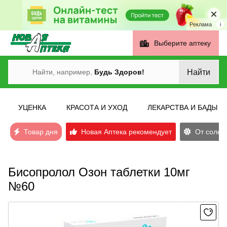
Реклама
i
Выберите аптеку
Найти
Найти, например,
Будь Здоров!
УЦЕНКА
КРАСОТА И УХОД
ЛЕКАРСТВА И БАДЫ
Товар дня
Новая Аптека рекомендует
От солнеч
Бисопролол Озон таблетки 10мг
№60