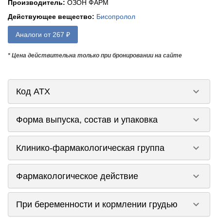
Производитель
:
ОЗОН ФАРМ
Действующее вещество
:
Бисопролол
Аналоги от 267 ₽
* Цена действительна только при бронировании на сайте
keyboard_arrow_down
Код ATX
keyboard_arrow_down
Форма выпуска, состав и упаковка
keyboard_arrow_down
Клинико-фармакологическая группа
keyboard_arrow_down
Фармакологическое действие
keyboard_arrow_down
При беременности и кормлении грудью