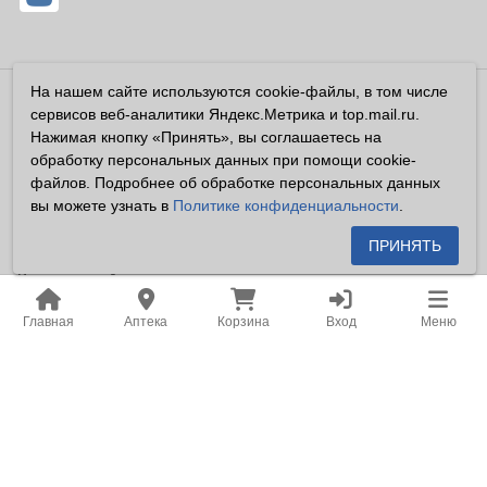
На нашем сайте используются cookie-файлы, в том числе
Владелец сайта ООО «Суперфарма» ОГРН 1032700302194
сервисов веб-аналитики Яндекс.Метрика и top.mail.ru.
Все права защищены ©2026
Нажимая кнопку «Принять», вы соглашаетесь на
обработку персональных данных при помощи cookie-
Информация, размещенная на данном сайте имеет
файлов. Подробнее об обработке персональных данных
справочный характер, и не должна восприниматься
вы можете узнать в
Политике конфиденциальности
.
посетителями сайта как публичная оферта, предусмотренная
п. 2 ст. 437 ГК РФ.
ПРИНЯТЬ
Владелец сайта устанавливает запрет на цитирование,
копирование и размещение информации, размещенной на
Главная
Аптека
Корзина
Вход
Меню
настоящем сайте newapteka.ru, включая информацию о
ценах на товары, без письменного согласия владельца сайта.
Место нахождения: Российская Федерация, Хабаровский
край, город Хабаровск.
Адрес для корреспонденции: г. Хабаровск, ул. Карла Маркса,
д. 105.