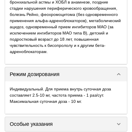
бронхиальной астмы и ХОБЛ в анамнезе, поздние
стадии нарушения периферического кровообращения,
болезнь Рейно, феохромоцитома (без одновременного
применения альфа-адреноблокаторов), метаболический
ацидоз, одновременный прием ингибиторов МАО (за
исключением ингибиторов МАО типа В), детский и
подростковый возраст до 18 лет, повышенная
чувствительность к бисопрололу и к другим бета-
адреноблокаторам.
keyboard_arrow_down
Режим дозирования
Индивидуальный. Для приема внутрь суточная доза
составляет 2.5-10 мг, частота приема - 1 раз/сут.
Максимальная суточная доза - 10 мг.
keyboard_arrow_down
Особые указания