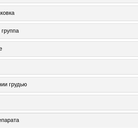
аковка
 группа
е
нии грудью
епарата