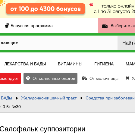
Бонусная программа
Выберите а
Найт
ивающие
ЛЕКАРСТВА И БАДЫ
ВИТАМИНЫ
ГИГИЕНА
МАМ
омендует
От солнечных ожогов
От молочницы
Ух
и БАДы
Желудочно-кишечный тракт
Средства при заболеван
е 0.5г №30
Салофальк суппозитории