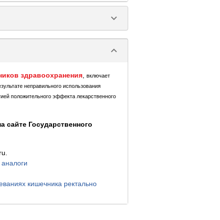
keyboard_arrow_down
keyboard_arrow_down
ников здравоохранения
,
включает
езультате неправильного использования
тией положительного эффекта лекарственного
а сайте Государственного
ru.
 аналоги
еваниях кишечника ректально