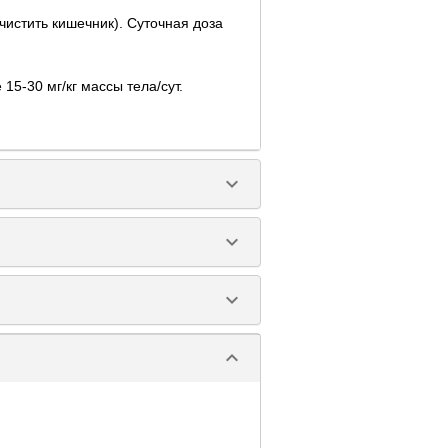
истить кишечник). Суточная доза
5-30 мг/кг массы тела/сут.
keyboard_arrow_down
keyboard_arrow_down
keyboard_arrow_down
keyboard_arrow_down