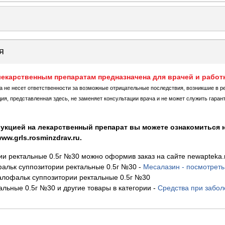
я
екарственным препаратам предназначена для врачей и работ
ка не несет ответственности за возможные отрицательные последствия, возникшие в р
, представленная здесь, не заменяет консультации врача и не может служить гаран
укцией на лекарственный препарат вы можете ознакомиться н
w.grls.rosminzdrav.ru.
и ректальные 0.5г №30 можно оформив заказ на сайте newapteka.
льк суппозитории ректальные 0.5г №30
-
Месалазин - посмотреть
лофальк суппозитории ректальные 0.5г №30
льные 0.5г №30 и другие товары в категории
-
Средства при забол