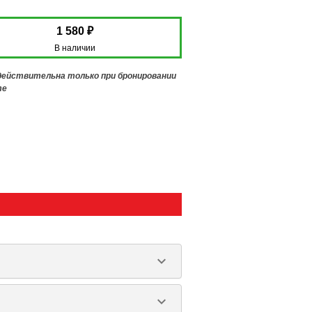
1 580 ₽
В наличии
 действительна только при бронировании
те
keyboard_arrow_down
keyboard_arrow_down