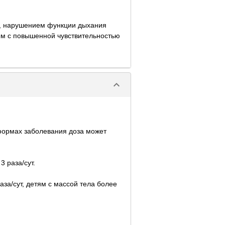
к, нарушением функции дыхания
ым с повышенной чувствительностью
keyboard_arrow_down
 формах заболевания доза может
 раза/сут.
аза/сут, детям с массой тела более