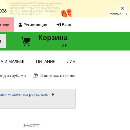
Реклама
i
птеку
Регистрация
Вход
Корзина
и
0 ₽
А И МАЛЫШ
ПИТАНИЕ
ЛИНЗЫ
од за зубами
Защитись от солнца
Витамин С
Ещ
иях кишечника ректально
1 628 ₽