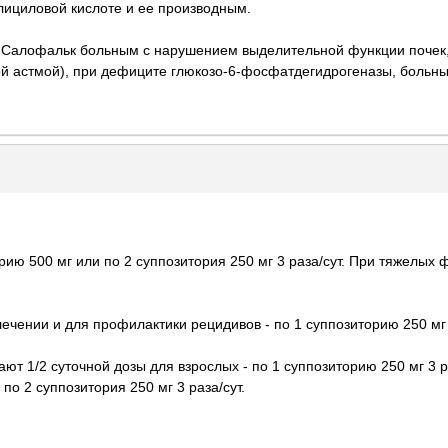
лициловой кислоте и ее производным.
ь Салофальк больным с нарушением выделительной функции поче
й астмой), при дефиците глюкозо-6-фосфатдегидрогеназы, больн
ию 500 мг или по 2 суппозитория 250 мг 3 раза/сут. При тяжелых
ении и для профилактики рецидивов - по 1 суппозиторию 250 мг 3
ают 1/2 суточной дозы для взрослых - по 1 суппозиторию 250 мг 3 р
 по 2 суппозитория 250 мг 3 раза/сут.