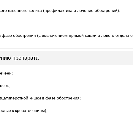
го язвенного колита (профилактика и лечение обострений).
в фазе обострения (с вовлечением прямой кишки и левого отдела о
ению препарата
ечени;
очек;
дцатиперстной кишки в фазе обострения;
остью к кровотечениям);