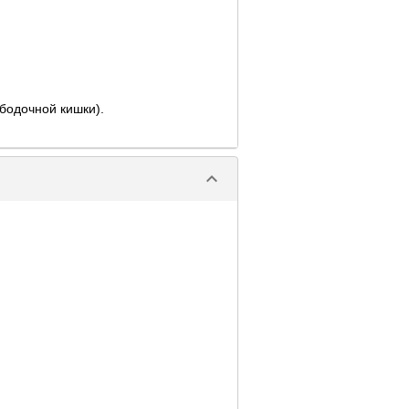
бодочной кишки).
keyboard_arrow_down