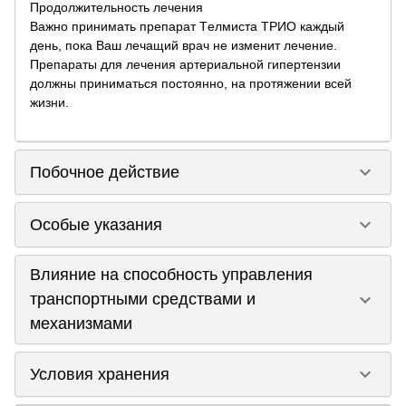
Продолжительность лечения
Важно принимать препарат Tелмиста ТРИО каждый
день, пока Ваш лечащий врач не изменит лечение.
Препараты для лечения артериальной гипертензии
должны приниматься постоянно, на протяжении всей
жизни.
keyboard_arrow_down
Побочное действие
keyboard_arrow_down
Особые указания
Влияние на способность управления
keyboard_arrow_down
транспортными средствами и
механизмами
keyboard_arrow_down
Условия хранения