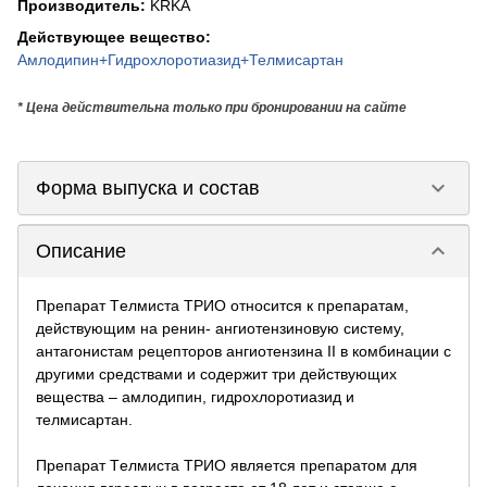
Производитель
:
KRKA
Действующее вещество
:
Амлодипин+Гидрохлоротиазид+Телмисартан
* Цена действительна только при бронировании на сайте
keyboard_arrow_down
Форма выпуска и состав
keyboard_arrow_down
Описание
Препарат Tелмиста ТРИО относится к препаратам,
действующим на ренин- ангиотензиновую систему,
антагонистам рецепторов ангиотензина II в комбинации с
другими средствами и содержит три действующих
вещества – амлодипин, гидрохлоротиазид и
телмисартан.
Препарат Tелмиста ТРИО является препаратом для