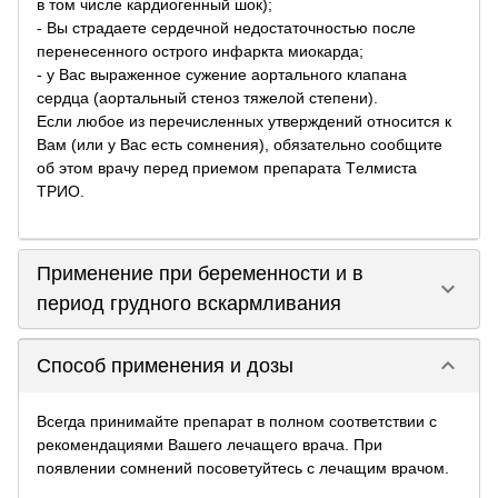
в том числе кардиогенный шок);
- Вы страдаете сердечной недостаточностью после
перенесенного острого инфаркта миокарда;
- у Вас выраженное сужение аортального клапана
сердца (аортальный стеноз тяжелой степени).
Если любое из перечисленных утверждений относится к
Вам (или у Вас есть сомнения), обязательно сообщите
об этом врачу перед приемом препарата Tелмиста
ТРИО.
Применение при беременности и в
keyboard_arrow_down
период грудного вскармливания
keyboard_arrow_down
Способ применения и дозы
Всегда принимайте препарат в полном соответствии с
рекомендациями Вашего лечащего врача. При
появлении сомнений посоветуйтесь с лечащим врачом.