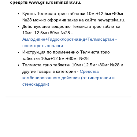
средств www.grls.rosminzdrav.ru.
Купить Телмиста трио таблетки 10мг+12.5мг+80мг
№28 можно оформив заказ на сайте newapteka.ru.
Действующее вещество Телмиста трио таблетки
10мг+12.5мг+80мг №28
-
Амлодипин+Гидрохлоротиазид+Телмисартан -
посмотреть аналоги
Инструкция по применению Телмиста трио
таблетки 10мг+12.5мг+80мг №28
Телмиста трио таблетки 10мг+12.5мг+80мг №28 и
другие товары в категории
-
Средства
комбинированного действия (от гипертонии и
стенокардии)