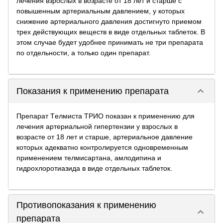
лечения взрослых в возрасте от 18 лет и старше с
повышенным артериальным давлением, у которых
снижение артериального давления достигнуто приемом
трех действующих веществ в виде отдельных таблеток. В
этом случае будет удобнее принимать не три препарата
по отдельности, а только один препарат.
keyboard_arrow_down
Показания к применению препарата
Препарат Tелмиста ТРИО показан к применению для
лечения артериальной гипертензии у взрослых в
возрасте от 18 лет и старше, артериальное давление
которых адекватно контролируется одновременным
применением телмисартана, амлодипина и
гидрохлоротиазида в виде отдельных таблеток.
Противопоказания к применению
keyboard_arrow_down
препарата