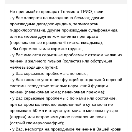
Не принимайте препарат Tелмиста ТРИО, если:
- у Вас аллергия на амлодипина безилат, другие
производные дигидропиридина, телмисартан,
гидрохлоротиазид, другие производные сульфонамида
или на любые другие компоненты препарата
(перечисленные в разделе 6 листка-вкладыша);
- Вы беременны или кормите грудью;
- у Вас имеются серьезные проблемы с оттоком желчи из
печени и желчного пузыря (холестаз или обструкция
желчевыводящих путей);
- у Вас серьезные проблемы с печенью;
- у Вас тяжелое угнетение функций центральной нервной
системы вследствие тяжелых нарушений функции
печени (печеночная кома; печеночная прекома);
- у Вас серьезные проблемы с почками или состояние,
при котором количество выделенной в сутки мочи не
превышает 50 мл и отсутствует моча в мочевом пузыре
(анурия) или острое иммунное воспаление почек
(острый гломерулонефрит);
- у Вас, несмотря на проводимое лечение в Вашей крови