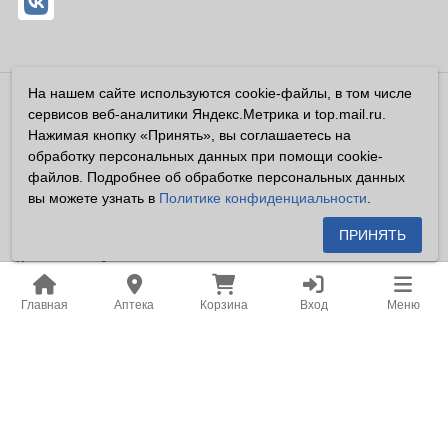
На нашем сайте используются cookie-файлы, в том числе
Владелец сайта ООО «Суперфарма» ОГРН 1032700302194
сервисов веб-аналитики Яндекс.Метрика и top.mail.ru.
Все права защищены ©2026
Нажимая кнопку «Принять», вы соглашаетесь на
обработку персональных данных при помощи cookie-
Информация, размещенная на данном сайте имеет
файлов. Подробнее об обработке персональных данных
справочный характер, и не должна восприниматься
вы можете узнать в
Политике конфиденциальности
.
посетителями сайта как публичная оферта, предусмотренная
п. 2 ст. 437 ГК РФ.
ПРИНЯТЬ
Владелец сайта устанавливает запрет на цитирование,
копирование и размещение информации, размещенной на
Главная
Аптека
Корзина
Вход
Меню
настоящем сайте newapteka.ru, включая информацию о
ценах на товары, без письменного согласия владельца сайта.
Место нахождения: Российская Федерация, Хабаровский
край, город Хабаровск.
Адрес для корреспонденции: г. Хабаровск, ул. Карла Маркса,
д. 105.