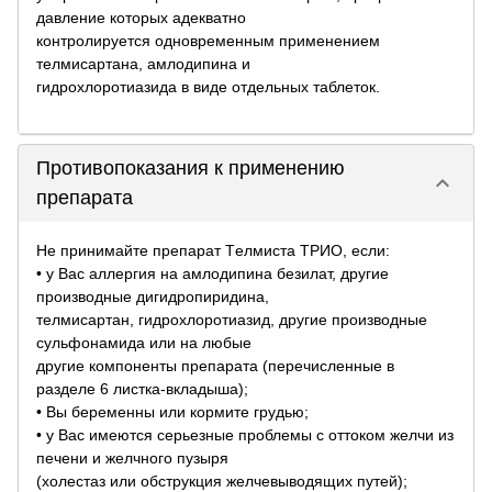
давление которых адекватно
контролируется одновременным применением
телмисартана, амлодипина и
гидрохлоротиазида в виде отдельных таблеток.
Противопоказания к применению
keyboard_arrow_down
препарата
Не принимайте препарат Tелмиста ТРИО, если:
• у Вас аллергия на амлодипина безилат, другие
производные дигидропиридина,
телмисартан, гидрохлоротиазид, другие производные
сульфонамида или на любые
другие компоненты препарата (перечисленные в
разделе 6 листка-вкладыша);
• Вы беременны или кормите грудью;
• у Вас имеются серьезные проблемы с оттоком желчи из
печени и желчного пузыря
(холестаз или обструкция желчевыводящих путей);