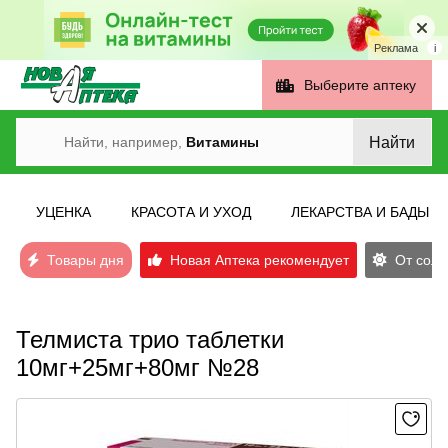
Реклама
i
Выберите аптеку
Найти
Найти, например,
Витамины
УЦЕНКА
КРАСОТА И УХОД
ЛЕКАРСТВА И БАДЫ
Товары дня
Новая Аптека рекомендует
От солн
Телмиста трио таблетки
10мг+25мг+80мг №28