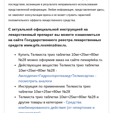
последствия, возникшие в результате неправильного использования
представленной информации. Любая информация, представленная здесь,
не заменяет консультации врача и не может служить гарантией
положительного эффекта лекарственного средства.
С актуальной официальной инструкцией на
лекарственный препарат вы можете ознакомиться
на сайте Государственного реестра лекарственных
средств www.grls.rosminzdrav.ru.
Купить Телмиста трио таблетки 10мг+25мг+80мг
№28 можно оформив заказ на сайте newapteka.ru.
Действующее вещество Телмиста трио таблетки
10мг+25мг+80мг №28
-
Амлодипин+Гидрохлоротиазид+Телмисартан -
посмотреть аналоги
Инструкция по применению Телмиста трио
таблетки 10мг+25мг+80мг №28
Телмиста трио таблетки 10мг+25мг+80мг №28 и
другие товары в категории
-
Средства
комбинированного действия (от гипертонии и
стенокардии)