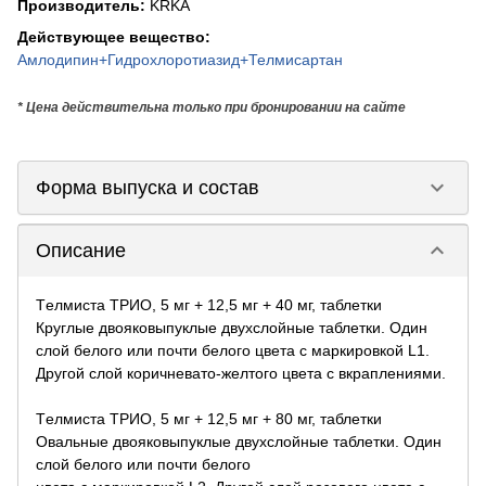
Производитель
:
KRKA
Действующее вещество
:
Амлодипин+Гидрохлоротиазид+Телмисартан
* Цена действительна только при бронировании на сайте
keyboard_arrow_down
Форма выпуска и состав
keyboard_arrow_down
Описание
Tелмиста ТРИО, 5 мг + 12,5 мг + 40 мг, таблетки
Круглые двояковыпуклые двухслойные таблетки. Один
слой белого или почти белого цвета с маркировкой L1.
Другой слой коричневато-желтого цвета с вкраплениями.
Tелмиста ТРИО, 5 мг + 12,5 мг + 80 мг, таблетки
Овальные двояковыпуклые двухслойные таблетки. Один
слой белого или почти белого