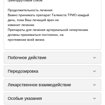
грейпфрутовым соком.
Продолжительность лечения
Важно принимать препарат Tелмиста ТРИО каждый
день, пока Ваш лечащий врач не
изменит лечение.
Препараты для лечения артериальной гипертензии
должны приниматься постоянно, на
протяжении всей жизни.
keyboard_arrow_down
Побочное действие
keyboard_arrow_down
Передозировка
keyboard_arrow_down
Лекарственное взаимодействие
keyboard_arrow_down
Особые указания