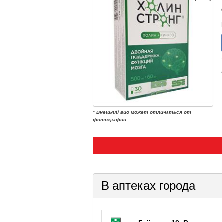
* Внешний вид может отличаться от
фотографии
В аптеках города