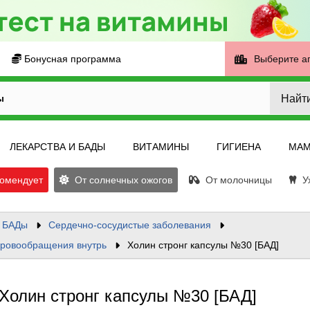
Бонусная программа
Выберите а
Найт
ы
ЛЕКАРСТВА И БАДЫ
ВИТАМИНЫ
ГИГИЕНА
МАМ
омендует
От солнечных ожогов
От молочницы
Ух
и БАДы
Сердечно-сосудистые заболевания
кровообращения внутрь
Холин стронг капсулы №30 [БАД]
Холин стронг капсулы №30 [БАД]