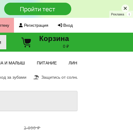
Реклама
i
птеку
Регистрация
Вход
Корзина
и
0 ₽
А И МАЛЫШ
ПИТАНИЕ
ЛИНЗЫ
од за зубами
Защитись от солнца
Витамин С
Ещ
2 090 ₽