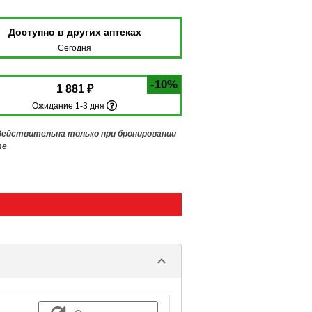
Доступно в других аптеках
Сегодня
-10%
1 881 ₽
Ожидание 1-3 дня
 действительна только при бронировании
те
keyboard_arrow_down