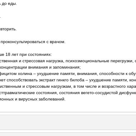
ь до еды.
.
вторить.
проконсультироваться с врачом.
е 18 лет при состояниях:
ственная и стрессовая нагрузка, психоэмоциональные перегрузки,
концентрации внимания и запоминания;
фицитом холина – ухудшение памяти, внимания, способности к об
ет способствовать экстракт гинкго билоба – ухудшение памяти, к
мственным и стрессовым нагрузкам, в том числе и возрастного хара
сттравматические состояния, состояния вегето-сосудистой дисфункц
ионных и вирусных заболеваний.