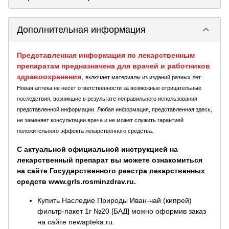
keyboard_arrow_down
Дополнительная информация
Представленная информация по лекарственным
препаратам предназначена для врачей и работников
здравоохранения
,
включает материалы из изданий разных лет.
Новая аптека не несет ответственности за возможные отрицательные
последствия, возникшие в результате неправильного использования
представленной информации. Любая информация, представленная здесь,
не заменяет консультации врача и не может служить гарантией
положительного эффекта лекарственного средства.
С актуальной официальной инструкцией на
лекарственный препарат вы можете ознакомиться
на сайте Государственного реестра лекарственных
средств www.grls.rosminzdrav.ru.
Купить Наследие Природы Иван-чай (кипрей)
фильтр-пакет 1г №20 [БАД] можно оформив заказ
на сайте newapteka.ru.