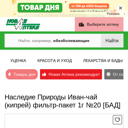
Реклама
i
Выберите аптеку
Найти
Найти, например,
обезболивающие
УЦЕНКА
КРАСОТА И УХОД
ЛЕКАРСТВА И БАДЫ
Товары дня
Новая Аптека рекомендует
От солн
Наследие Природы Иван-чай
(кипрей) фильтр-пакет 1г №20 [БАД]