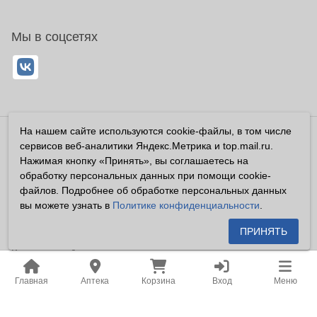
Мы в соцсетях
На нашем сайте используются cookie-файлы, в том числе
Владелец сайта ООО «Суперфарма» ОГРН 1032700302194
сервисов веб-аналитики Яндекс.Метрика и top.mail.ru.
Все права защищены ©2026
Нажимая кнопку «Принять», вы соглашаетесь на
обработку персональных данных при помощи cookie-
Информация, размещенная на данном сайте имеет
файлов. Подробнее об обработке персональных данных
справочный характер, и не должна восприниматься
вы можете узнать в
Политике конфиденциальности
.
посетителями сайта как публичная оферта, предусмотренная
п. 2 ст. 437 ГК РФ.
ПРИНЯТЬ
Владелец сайта устанавливает запрет на цитирование,
копирование и размещение информации, размещенной на
Главная
Аптека
Корзина
Вход
Меню
настоящем сайте newapteka.ru, включая информацию о
ценах на товары, без письменного согласия владельца сайта.