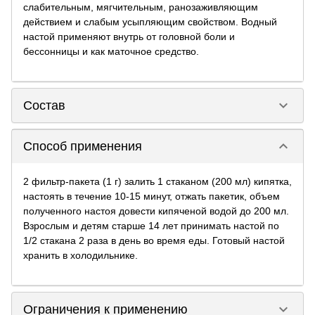
слабительным, мягчительным, ранозаживляющим
действием и слабым усыпляющим свойством. Водный
настой применяют внутрь от головной боли и
бессонницы и как маточное средство.
keyboard_arrow_down
Состав
keyboard_arrow_down
Способ применения
2 фильтр-пакета (1 г) залить 1 стаканом (200 мл) кипятка,
настоять в течение 10-15 минут, отжать пакетик, объем
полученного настоя довести кипяченой водой до 200 мл.
Взрослым и детям старше 14 лет принимать настой по
1/2 стакана 2 раза в день во время еды. Готовый настой
хранить в холодильнике.
keyboard_arrow_down
Ограничения к применению