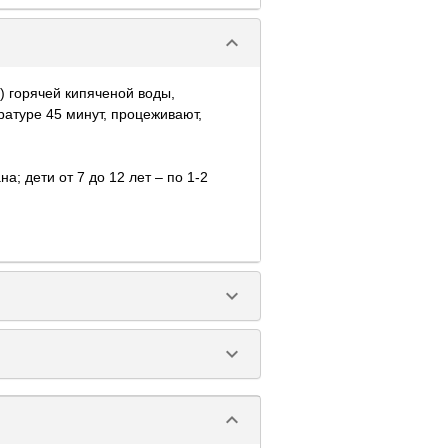
keyboard_arrow_down
) горячей кипяченой воды,
атуре 45 минут, процеживают,
а; дети от 7 до 12 лет – по 1-2
keyboard_arrow_down
keyboard_arrow_down
keyboard_arrow_down