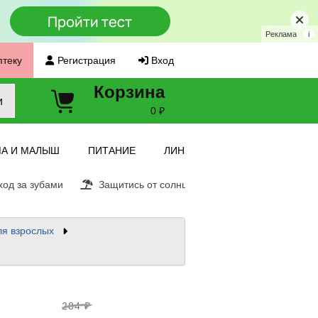
Реклама
i
птеку
Регистрация
Вход
Корзина
и
0 ₽
А И МАЛЫШ
ПИТАНИЕ
ЛИНЗЫ
од за зубами
Защитись от солнца
Витамин С
Ещ
ля взрослых
284 ₽