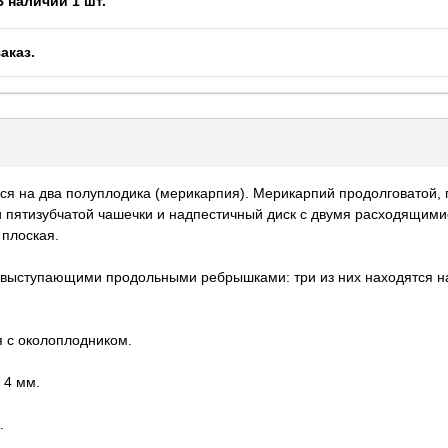
В наличии 1 шт.
заказ
.
я на два полуплодика (мерикарпия). Мерикарпий продолговатой,
и пятизубчатой чашечки и надпестичный диск с двумя расходящим
 плоская.
 выступающими продольными ребрышками: три из них находятся на
 с околоплодником.
 4 мм.
.