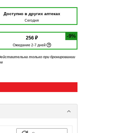
Доступно в других аптеках
Сегодня
-9%
256 ₽
Ожидание 2-7 дней
 действительна только при бронировании
те
keyboard_arrow_down