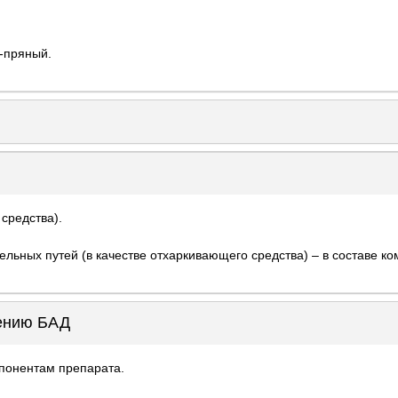
о-пряный.
 средства).
льных путей (в качестве отхаркивающего средства) – в составе ко
нению БАД
понентам препарата.