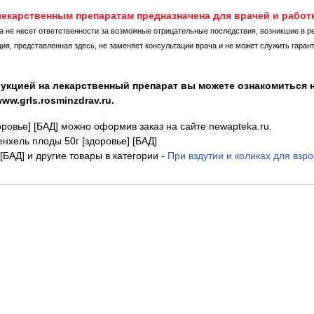
екарственным препаратам предназначена для врачей и работ
ка не несет ответственности за возможные отрицательные последствия, возникшие в р
, представленная здесь, не заменяет консультации врача и не может служить гаран
укцией на лекарственный препарат вы можете ознакомиться н
w.grls.rosminzdrav.ru.
оровье] [БАД] можно оформив заказ на сайте newapteka.ru.
хель плоды 50г [здоровье] [БАД]
[БАД] и другие товары в категории
-
При вздутии и коликах для взр