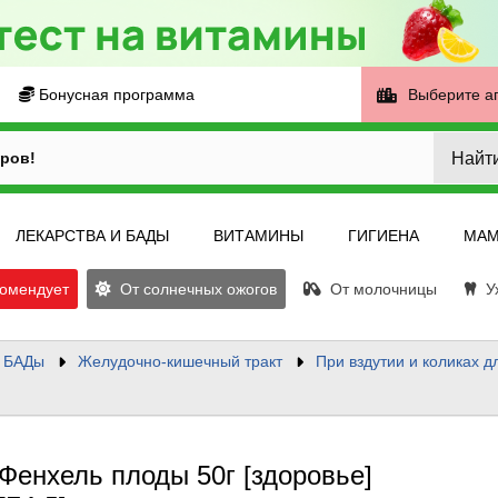
Бонусная программа
Выберите а
Найт
ров!
ЛЕКАРСТВА И БАДЫ
ВИТАМИНЫ
ГИГИЕНА
МАМ
омендует
От солнечных ожогов
От молочницы
Ух
и БАДы
Желудочно-кишечный тракт
При вздутии и коликах д
Фенхель плоды 50г [здоровье]