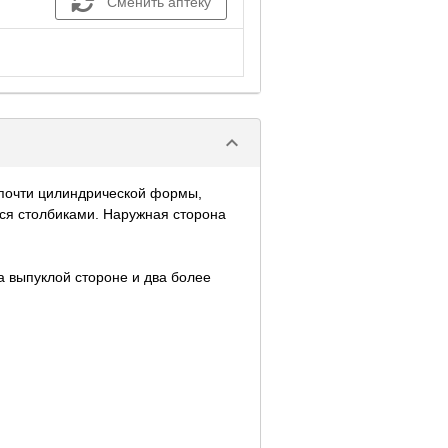
Сменить аптеку
keyboard_arrow_down
 почти цилиндрической формы,
ися столбиками. Наружная сторона
 выпуклой стороне и два более