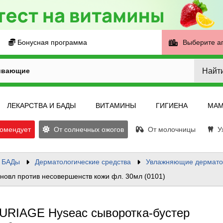
Бонусная программа
Выберите а
Найт
ивающие
ЛЕКАРСТВА И БАДЫ
ВИТАМИНЫ
ГИГИЕНА
МАМ
омендует
От солнечных ожогов
От молочницы
Ух
и БАДы
Дерматологические средства
Увлажняющие дермато-
новл против несовершенств кожи фл. 30мл (0101)
URIAGE Hyseac сыворотка-бустер