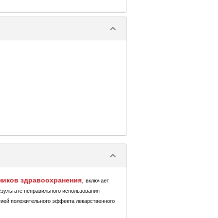
keyboard_arrow_down
keyboard_arrow_down
ников здравоохранения
,
включает
езультате неправильного использования
тией положительного эффекта лекарственного