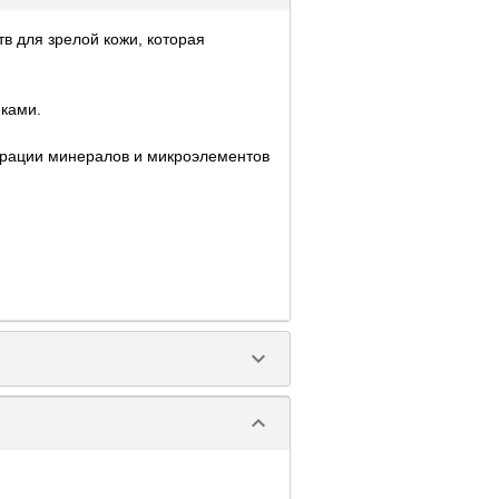
тв для зрелой кожи, которая
нками.
нтрации минералов и микроэлементов
keyboard_arrow_down
keyboard_arrow_down