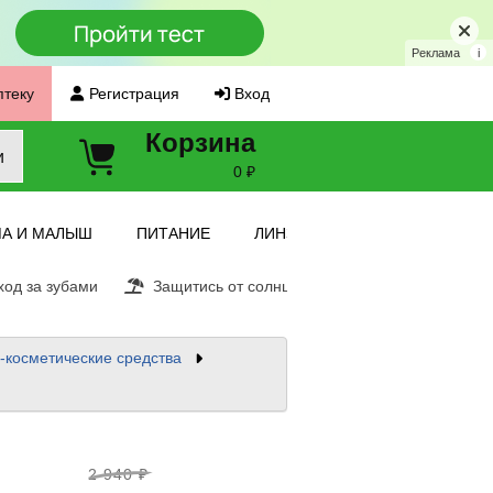
Реклама
i
птеку
Регистрация
Вход
Корзина
и
0 ₽
А И МАЛЫШ
ПИТАНИЕ
ЛИНЗЫ
од за зубами
Защитись от солнца
Витамин С
Ещ
косметические средства
2 940 ₽