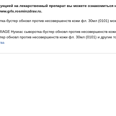
укцией на лекарственный препарат вы можете ознакомиться н
w.grls.rosminzdrav.ru.
ка-бустер обновл против несовершенств кожи фл. 30мл (0101) мо
IAGE Hyseac сыворотка-бустер обновл против несовершенств кожи
ер обновл против несовершенств кожи фл. 30мл (0101) и другие т
тва