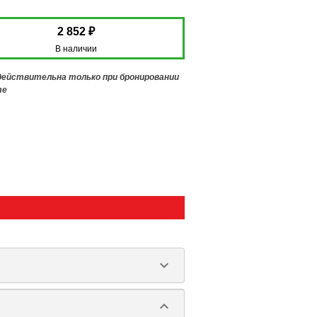
2 852 ₽
В наличии
 действительна только при бронировании
те
keyboard_arrow_down
keyboard_arrow_down