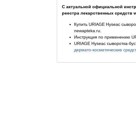
С актуальной официальной инстр
реестра лекарственных средств ww
Купить URIAGE Hyseac сыворот
newapteka.ru.
Инструкция по применению UR
URIAGE Hyseac сыворотка-буст
дермато-косметические средс