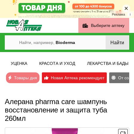
Реклама
i
Выберите аптеку
Найти
Найти, например,
Bioderma
УЦЕНКА
КРАСОТА И УХОД
ЛЕКАРСТВА И БАДЫ
Товары дня
Новая Аптека рекомендует
От солн
Алерана pharma care шампунь
восстановление и защита туба
260мл