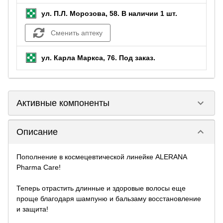
ул. П.Л. Морозова, 58.
В наличии 1 шт.
Сменить аптеку
ул. Карла Маркса, 76.
Под заказ
.
keyboard_arrow_down
Активные компоненты
keyboard_arrow_down
Описание
Пополнение в космецевтической линейке ALERANA
Pharma Care!
Теперь отрастить длинные и здоровые волосы еще
проще благодаря шампуню и бальзаму восстановление
и защита!