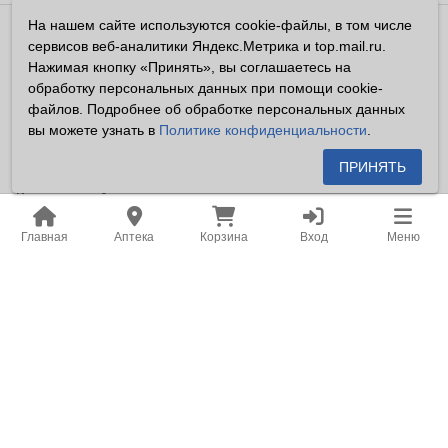
На нашем сайте используются cookie-файлы, в том числе
Владелец сайта ООО «Суперфарма» ОГРН 1032700302194
сервисов веб-аналитики Яндекс.Метрика и top.mail.ru.
Все права защищены ©2026
Нажимая кнопку «Принять», вы соглашаетесь на
обработку персональных данных при помощи cookie-
Информация, размещенная на данном сайте имеет
файлов. Подробнее об обработке персональных данных
справочный характер, и не должна восприниматься
вы можете узнать в
Политике конфиденциальности
.
посетителями сайта как публичная оферта, предусмотренная
п. 2 ст. 437 ГК РФ.
ПРИНЯТЬ
Владелец сайта устанавливает запрет на цитирование,
копирование и размещение информации, размещенной на
Главная
Аптека
Корзина
Вход
Меню
настоящем сайте newapteka.ru, включая информацию о
ценах на товары, без письменного согласия владельца сайта.
Место нахождения: Российская Федерация, Хабаровский
край, город Хабаровск.
Адрес для корреспонденции: г. Хабаровск, ул. Карла Маркса,
д. 105.
Адрес электронной почты: office@khf.ru