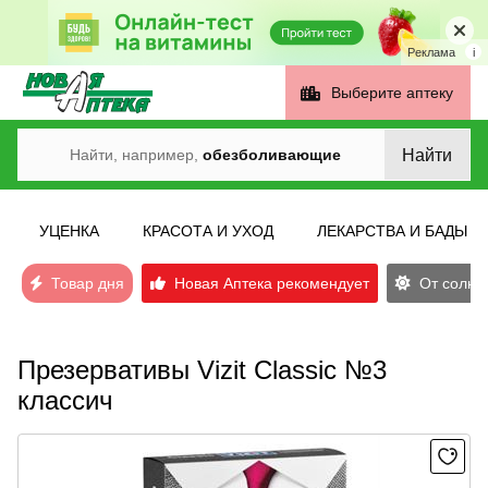
Реклама
i
Выберите аптеку
Найти
Найти, например,
обезболивающие
УЦЕНКА
КРАСОТА И УХОД
ЛЕКАРСТВА И БАДЫ
Товар дня
Новая Аптека рекомендует
От солнеч
Презервативы Vizit Classic №3
классич