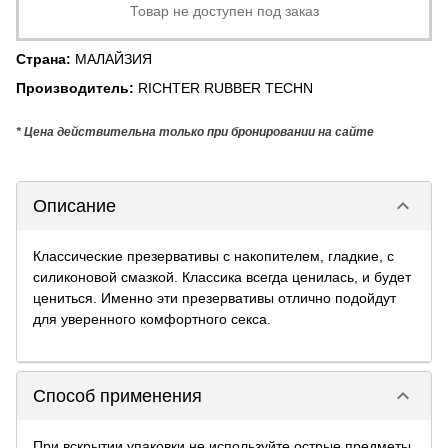
Товар не доступен под заказ
Страна
:
МАЛАЙЗИЯ
Производитель
:
RICHTER RUBBER TECHN
* Цена действительна только при бронировании на сайте
keyboard_arrow_down
Описание
Классические презервативы с накопителем, гладкие, с
силиконовой смазкой. Классика всегда ценилась, и будет
цениться. Именно эти презервативы отлично подойдут
для уверенного комфортного секса.
keyboard_arrow_down
Способ применения
При вскрытии упаковки не используйте острые предметы.