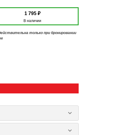
1 795 ₽
В наличии
 действительна только при бронировании
те
keyboard_arrow_down
keyboard_arrow_down