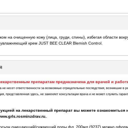
ом на очищенную кожу (лица, груди, спины), избегая области вокру
увлажняющий крем JUST BEE CLEAR Blemish Control.
я
екарственным препаратам предназначена для врачей и работ
ка не несет ответственности за возможные отрицательные последствия, возникшие в р
, представленная здесь, не заменяет консультации врача и не может служить гаран
укцией на лекарственный препарат вы можете ознакомиться н
w.grls.rosminzdrav.ru.
 лосьон очищающий/сужающий поры фл. 200мл (9237) можно оформи