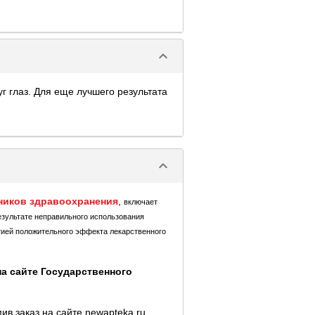
keyboard_arrow_down
г глаз. Для еще лучшего результата
keyboard_arrow_down
ников здравоохранения
,
включает
езультате неправильного использования
тией положительного эффекта лекарственного
а сайте Государственного
в заказ на сайте newapteka.ru.