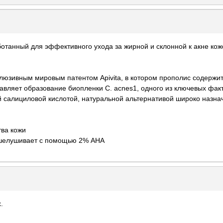
танный для эффективного ухода за жирной и склонной к акне кож
люзивным мировым патентом Apivita, в котором прополис содерж
давляет образование биопленки C. acnes1, одного из ключевых фа
й салициловой кислотой, натуральной альтернативой широко назна
тва кожи
отшелушивает с помощью 2% AHA
.