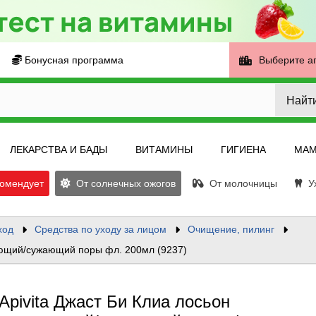
Бонусная программа
Выберите а
Найт
ЛЕКАРСТВА И БАДЫ
ВИТАМИНЫ
ГИГИЕНА
МАМ
омендует
От солнечных ожогов
От молочницы
Ух
ход
Средства по уходу за лицом
Очищение, пилинг
ающий/сужающий поры фл. 200мл (9237)
Apivita Джаст Би Клиа лосьон