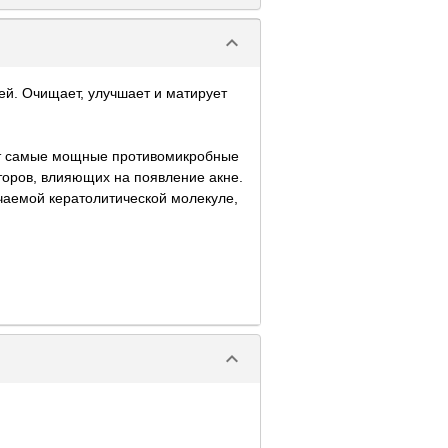
keyboard_arrow_down
ей. Очищает, улучшает и матирует
ит самые мощные противомикробные
кторов, влияющих на появление акне.
чаемой кератолитической молекуле,
keyboard_arrow_down