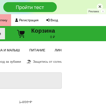
Реклама
i
птеку
Регистрация
Вход
Корзина
и
0 ₽
А И МАЛЫШ
ПИТАНИЕ
ЛИНЗЫ
од за зубами
Защитись от солнца
Витамин С
Ещ
1 850 ₽