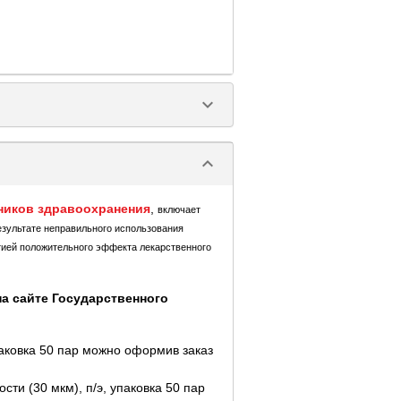
keyboard_arrow_down
keyboard_arrow_down
ников здравоохранения
,
включает
езультате неправильного использования
тией положительного эффекта лекарственного
а сайте Государственного
аковка 50 пар можно оформив заказ
и (30 мкм), п/э, упаковка 50 пар