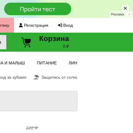
Реклама
i
птеку
Регистрация
Вход
Корзина
и
0 ₽
А И МАЛЫШ
ПИТАНИЕ
ЛИНЗЫ
од за зубами
Защитись от солнца
Витамин С
Ещ
232 ₽