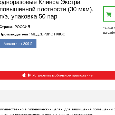
одноразовые Клинса Экстра
повышенной плотности (30 мкм),
п/э, упаковка 50 пар
Страна
:
РОССИЯ
* Цена
на сай
Производитель
:
МЕДСЕРВИС ПЛЮС
Аналоги от 209 ₽
Установить мобильное приложение
имущественно в гигиенических целях, для защищения помещений от
 чистых производствах, в музях и других учреждениях.