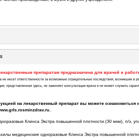
я
екарственным препаратам предназначена для врачей и работ
ка не несет ответственности за возможные отрицательные последствия, возникшие в р
, представленная здесь, не заменяет консультации врача и не может служить гаран
укцией на лекарственный препарат вы можете ознакомиться н
w.grls.rosminzdrav.ru.
норазовые Клинса Экстра повышенной плотности (30 мкм), п/э, уп
илы медицинские одноразовые Клинса Экстра повышенной плотност