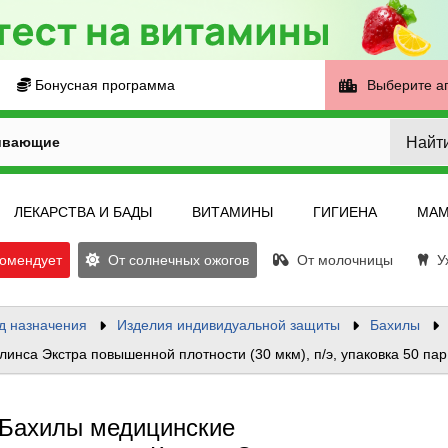
Бонусная программа
Выберите а
Найт
ивающие
ЛЕКАРСТВА И БАДЫ
ВИТАМИНЫ
ГИГИЕНА
МАМ
омендует
От солнечных ожогов
От молочницы
Ух
д назначения
Изделия индивидуальной защиты
Бахилы
инса Экстра повышенной плотности (30 мкм), п/э, упаковка 50 пар
Бахилы медицинские