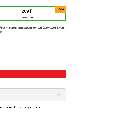
-9%
209 ₽
В наличии
 действительна только при бронировании
те
keyboard_arrow_down
 грязи. Используются в