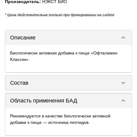
Производитель
:
НЭКСТ БИО
* Цена действительна только при бронировании на сайте
keyboard_arrow_down
Описание
Биологически активная добавка к пище «Офталамин
Классик».
keyboard_arrow_down
Состав
keyboard_arrow_down
Область применения БАД
Рекомендуется в качестве биологически активной
добавки к пище — источника пептидов.