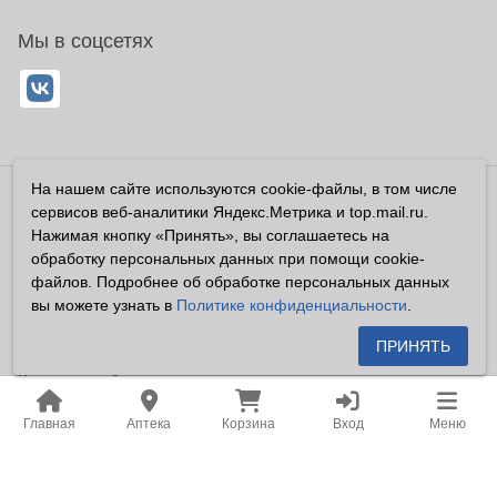
Мы в соцсетях
На нашем сайте используются cookie-файлы, в том числе
Владелец сайта ООО «Суперфарма» ОГРН 1032700302194
сервисов веб-аналитики Яндекс.Метрика и top.mail.ru.
Все права защищены ©2026
Нажимая кнопку «Принять», вы соглашаетесь на
обработку персональных данных при помощи cookie-
Информация, размещенная на данном сайте имеет
файлов. Подробнее об обработке персональных данных
справочный характер, и не должна восприниматься
вы можете узнать в
Политике конфиденциальности
.
посетителями сайта как публичная оферта, предусмотренная
п. 2 ст. 437 ГК РФ.
ПРИНЯТЬ
Владелец сайта устанавливает запрет на цитирование,
копирование и размещение информации, размещенной на
Главная
Аптека
Корзина
Вход
Меню
настоящем сайте newapteka.ru, включая информацию о
ценах на товары, без письменного согласия владельца сайта.
Место нахождения: Российская Федерация, Хабаровский