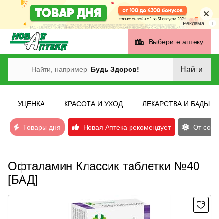
Реклама
i
Выберите аптеку
Найти
Найти, например,
Будь Здоров!
УЦЕНКА
КРАСОТА И УХОД
ЛЕКАРСТВА И БАДЫ
Товары дня
Новая Аптека рекомендует
От солн
Офталамин Классик таблетки №40
[БАД]