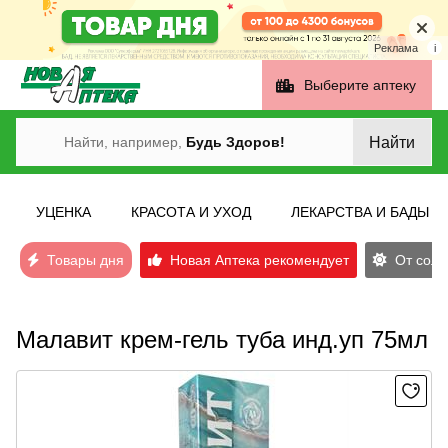
Реклама
i
Выберите аптеку
Найти
Найти, например,
Будь Здоров!
УЦЕНКА
КРАСОТА И УХОД
ЛЕКАРСТВА И БАДЫ
Товары дня
Новая Аптека рекомендует
От солн
Малавит крем-гель туба инд.уп 75мл