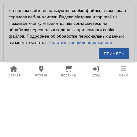
На нашем сайте используются cookie-файлы, в том числе
Владелец сайта ООО «Суперфарма» ОГРН 1032700302194
сервисов веб-аналитики Яндекс.Метрика и top.mail.ru.
Все права защищены ©2026
Нажимая кнопку «Принять», вы соглашаетесь на
обработку персональных данных при помощи cookie-
Информация, размещенная на данном сайте имеет
файлов. Подробнее об обработке персональных данных
справочный характер, и не должна восприниматься
вы можете узнать в
Политике конфиденциальности
.
посетителями сайта как публичная оферта, предусмотренная
п. 2 ст. 437 ГК РФ.
ПРИНЯТЬ
Владелец сайта устанавливает запрет на цитирование,
копирование и размещение информации, размещенной на
Главная
Аптека
Корзина
Вход
Меню
настоящем сайте newapteka.ru, включая информацию о
ценах на товары, без письменного согласия владельца сайта.
Место нахождения: Российская Федерация, Хабаровский
край, город Хабаровск.
Адрес для корреспонденции: г. Хабаровск, ул. Карла Маркса,
д. 105.
Адрес электронной почты: office@khf.ru