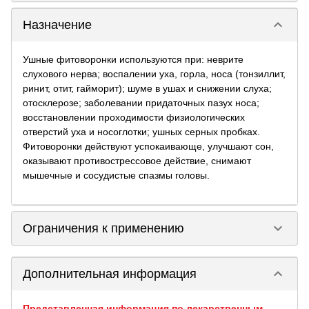
keyboard_arrow_down
Назначение
Ушные фитоворонки используются при: неврите
слухового нерва; воспалении уха, горла, носа (тонзиллит,
ринит, отит, гайморит); шуме в ушах и снижении слуха;
отосклерозе; заболевании придаточных пазух носа;
восстановлении проходимости физиологических
отверстий уха и носоглотки; ушных серных пробках.
Фитоворонки действуют успокаивающе, улучшают сон,
оказывают противострессовое действие, снимают
мышечные и сосудистые спазмы головы.
keyboard_arrow_down
Ограничения к применению
keyboard_arrow_down
Дополнительная информация
Представленная информация по лекарственным