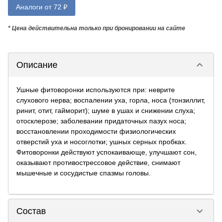
Аналоги от 72 ₽
* Цена действительна только при бронировании на сайте
keyboard_arrow_down
Описание
Ушные фитоворонки используются при: неврите
слухового нерва; воспалении уха, горла, носа (тонзиллит,
ринит, отит, гайморит); шуме в ушах и снижении слуха;
отосклерозе; заболевании придаточных пазух носа;
восстановлении проходимости физиологических
отверстий уха и носоглотки; ушных серных пробках.
Фитоворонки действуют успокаивающе, улучшают сон,
оказывают противострессовое действие, снимают
мышечные и сосудистые спазмы головы.
keyboard_arrow_down
Состав