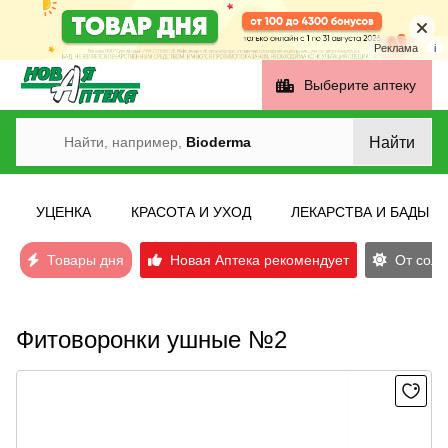
Реклама
i
Выберите аптеку
Найти
Найти, например,
Bioderma
УЦЕНКА
КРАСОТА И УХОД
ЛЕКАРСТВА И БАДЫ
Товары дня
Новая Аптека рекомендует
От солн
Фитоворонки ушные №2