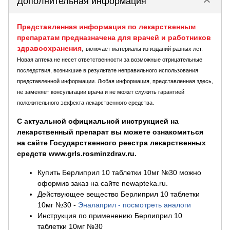
keyboard_arrow_down
Дополнительная информация
Представленная информация по лекарственным
препаратам предназначена для врачей и работников
здравоохранения
,
включает материалы из изданий разных лет.
Новая аптека не несет ответственности за возможные отрицательные
последствия, возникшие в результате неправильного использования
представленной информации. Любая информация, представленная здесь,
не заменяет консультации врача и не может служить гарантией
положительного эффекта лекарственного средства.
С актуальной официальной инструкцией на
лекарственный препарат вы можете ознакомиться
на сайте Государственного реестра лекарственных
средств www.grls.rosminzdrav.ru.
Купить Берлиприл 10 таблетки 10мг №30 можно
оформив заказ на сайте newapteka.ru.
Действующее вещество Берлиприл 10 таблетки
10мг №30
-
Эналаприл - посмотреть аналоги
Инструкция по применению Берлиприл 10
таблетки 10мг №30