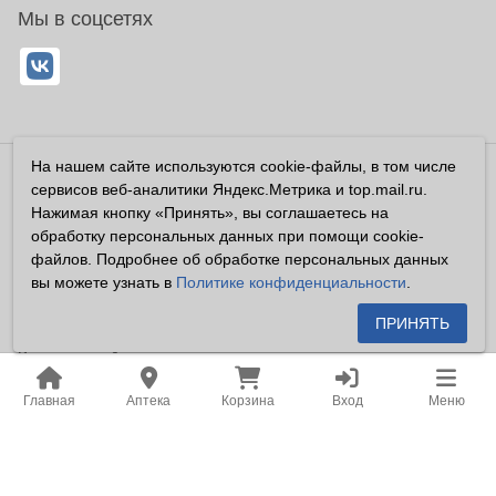
Мы в соцсетях
На нашем сайте используются cookie-файлы, в том числе
Владелец сайта ООО «Суперфарма» ОГРН 1032700302194
сервисов веб-аналитики Яндекс.Метрика и top.mail.ru.
Все права защищены ©2026
Нажимая кнопку «Принять», вы соглашаетесь на
обработку персональных данных при помощи cookie-
Информация, размещенная на данном сайте имеет
файлов. Подробнее об обработке персональных данных
справочный характер, и не должна восприниматься
вы можете узнать в
Политике конфиденциальности
.
посетителями сайта как публичная оферта, предусмотренная
п. 2 ст. 437 ГК РФ.
ПРИНЯТЬ
Владелец сайта устанавливает запрет на цитирование,
копирование и размещение информации, размещенной на
Главная
Аптека
Корзина
Вход
Меню
настоящем сайте newapteka.ru, включая информацию о
ценах на товары, без письменного согласия владельца сайта.
Место нахождения: Российская Федерация, Хабаровский
край, город Хабаровск.