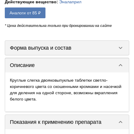
Действующее вещество
:
Эналаприл
Аналоги от 85 ₽
* Цена действительна только при бронировании на сайте
keyboard_arrow_down
Форма выпуска и состав
keyboard_arrow_down
Описание
Круглые слегка двояковыпуклые таблетки светло-
коричневого цвета со скошенными кромками и насечкой
для деления на одной стороне, возможны вкрапления
белого цвета.
keyboard_arrow_down
Показания к применению препарата