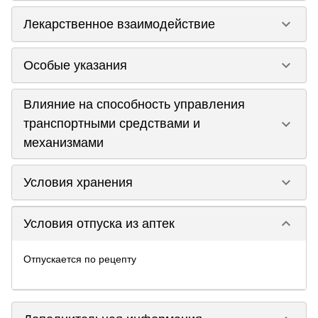
keyboard_arrow_down
Лекарственное взаимодействие
keyboard_arrow_down
Особые указания
Влияние на способность управления
keyboard_arrow_down
транспортными средствами и
механизмами
keyboard_arrow_down
Условия хранения
keyboard_arrow_down
Условия отпуска из аптек
Отпускается по рецепту