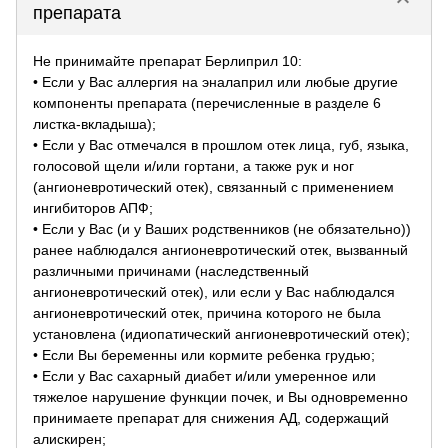
keyboard_arrow_down
препарата
Не принимайте препарат Берлиприл 10:
• Если у Вас аллергия на эналаприл или любые другие
компоненты препарата (перечисленные в разделе 6
листка-вкладыша);
• Если у Вас отмечался в прошлом отек лица, губ, языка,
голосовой щели и/или гортани, а также рук и ног
(ангионевротический отек), связанный с применением
ингибиторов АПФ;
• Если у Вас (и у Ваших родственников (не обязательно))
ранее наблюдался ангионевротический отек, вызванный
различными причинами (наследственный
ангионевротический отек), или если у Вас наблюдался
ангионевротический отек, причина которого не была
установлена (идиопатический ангионевротический отек);
• Если Вы беременны или кормите ребенка грудью;
• Если у Вас сахарный диабет и/или умеренное или
тяжелое нарушение функции почек, и Вы одновременно
принимаете препарат для снижения АД, содержащий
алискирен;