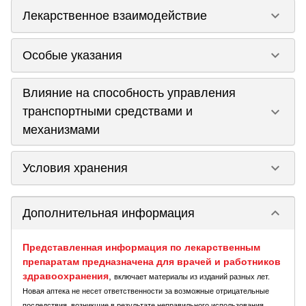
keyboard_arrow_down
Лекарственное взаимодействие
keyboard_arrow_down
Особые указания
Влияние на способность управления
keyboard_arrow_down
транспортными средствами и
механизмами
keyboard_arrow_down
Условия хранения
keyboard_arrow_down
Дополнительная информация
Представленная информация по лекарственным
препаратам предназначена для врачей и работников
здравоохранения
,
включает материалы из изданий разных лет.
Новая аптека не несет ответственности за возможные отрицательные
последствия, возникшие в результате неправильного использования