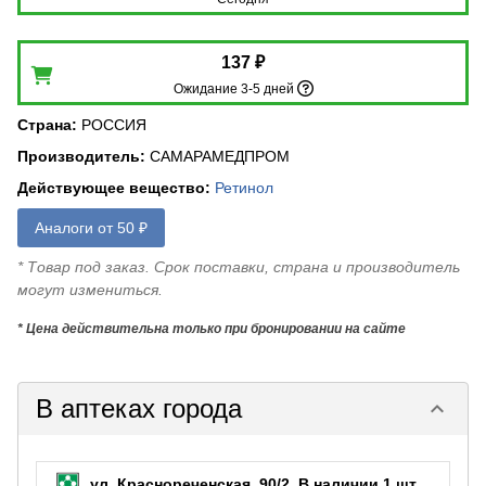
137 ₽
Ожидание 3-5 дней
Страна
:
РОССИЯ
Производитель
:
САМАРАМЕДПРОМ
Действующее вещество
:
Ретинол
Аналоги от 50 ₽
* Товар под заказ. Срок поставки, страна и производитель
могут измениться.
* Цена действительна только при бронировании на сайте
В аптеках города
keyboard_arrow_down
ул. Краснореченская, 90/2.
В наличии 1 шт.