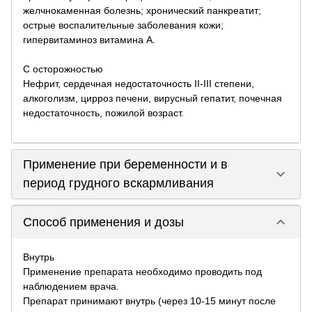
желчнокаменная болезнь; хронический панкреатит;
острые воспалительные заболевания кожи;
гипервитаминоз витамина А.
С осторожностью
Нефрит, сердечная недостаточность II-III степени,
алкоголизм, цирроз печени, вирусный гепатит, почечная
недостаточность, пожилой возраст.
Применение при беременности и в
keyboard_arrow_down
период грудного вскармливания
keyboard_arrow_down
Способ применения и дозы
Внутрь
Применение препарата необходимо проводить под
наблюдением врача.
Препарат принимают внутрь (через 10-15 минут после