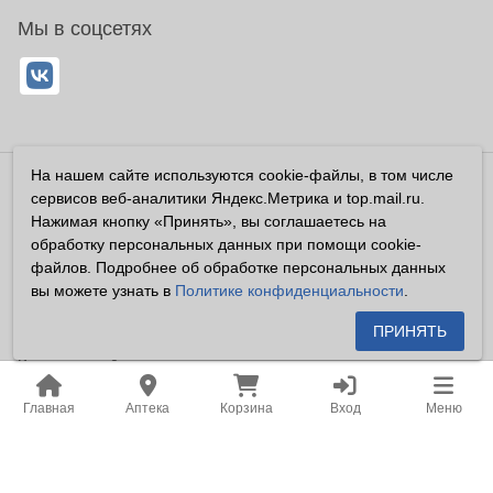
Мы в соцсетях
На нашем сайте используются cookie-файлы, в том числе
Владелец сайта ООО «Суперфарма» ОГРН 1032700302194
сервисов веб-аналитики Яндекс.Метрика и top.mail.ru.
Все права защищены ©2026
Нажимая кнопку «Принять», вы соглашаетесь на
обработку персональных данных при помощи cookie-
Информация, размещенная на данном сайте имеет
файлов. Подробнее об обработке персональных данных
справочный характер, и не должна восприниматься
вы можете узнать в
Политике конфиденциальности
.
посетителями сайта как публичная оферта, предусмотренная
п. 2 ст. 437 ГК РФ.
ПРИНЯТЬ
Владелец сайта устанавливает запрет на цитирование,
копирование и размещение информации, размещенной на
Главная
Аптека
Корзина
Вход
Меню
настоящем сайте newapteka.ru, включая информацию о
ценах на товары, без письменного согласия владельца сайта.
Место нахождения: Российская Федерация, Хабаровский