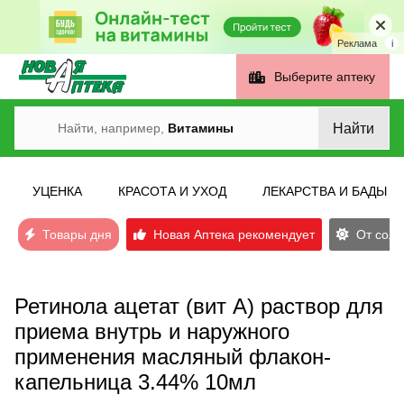
Реклама
i
Выберите аптеку
Найти
Найти, например,
Витамины
УЦЕНКА
КРАСОТА И УХОД
ЛЕКАРСТВА И БАДЫ
Товары дня
Новая Аптека рекомендует
От солн
Ретинола ацетат (вит А) раствор для
приема внутрь и наружного
применения масляный флакон-
капельница 3.44% 10мл