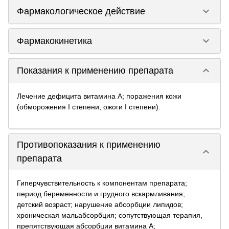
keyboard_arrow_down
Фармакологическое действие
keyboard_arrow_down
Фармакокинетика
keyboard_arrow_down
Показания к применению препарата
Лечение дефицита витамина А; поражения кожи
(обморожения I степени, ожоги I степени).
Противопоказания к применению
keyboard_arrow_down
препарата
Гиперчувствительность к компонентам препарата;
период беременности и грудного вскармливания;
детский возраст; нарушение абсорбции липидов;
хроническая мальабсорбция; сопутствующая терапия,
препятствующая абсорбции витамина А;