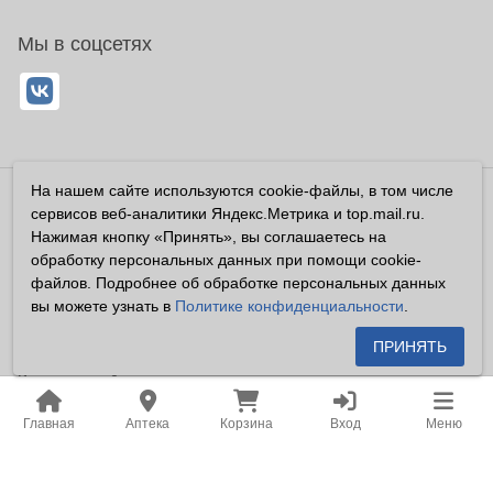
Мы в соцсетях
На нашем сайте используются cookie-файлы, в том числе
Владелец сайта ООО «Суперфарма» ОГРН 1032700302194
сервисов веб-аналитики Яндекс.Метрика и top.mail.ru.
Все права защищены ©2026
Нажимая кнопку «Принять», вы соглашаетесь на
обработку персональных данных при помощи cookie-
Информация, размещенная на данном сайте имеет
файлов. Подробнее об обработке персональных данных
справочный характер, и не должна восприниматься
вы можете узнать в
Политике конфиденциальности
.
посетителями сайта как публичная оферта, предусмотренная
п. 2 ст. 437 ГК РФ.
ПРИНЯТЬ
Владелец сайта устанавливает запрет на цитирование,
копирование и размещение информации, размещенной на
Главная
Аптека
Корзина
Вход
Меню
настоящем сайте newapteka.ru, включая информацию о
ценах на товары, без письменного согласия владельца сайта.
Место нахождения: Российская Федерация, Хабаровский