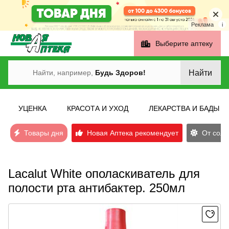
Реклама
i
Выберите аптеку
Найти
Найти, например,
Будь Здоров!
УЦЕНКА
КРАСОТА И УХОД
ЛЕКАРСТВА И БАДЫ
Товары дня
Новая Аптека рекомендует
От солн
Lacalut White ополаскиватель для
полости рта антибактер. 250мл