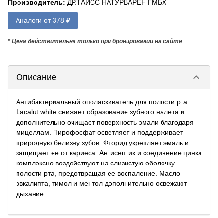
Производитель
:
ДР.ТАЙСС НАТУРВАРЕН ГМБХ
Аналоги от 378 ₽
* Цена действительна только при бронировании на сайте
keyboard_arrow_down
Описание
Антибактериальный ополаскиватель для полости рта
Lacalut white снижает образование зубного налета и
дополнительно очищает поверхность эмали благодаря
мицеллам. Пирофосфат осветляет и поддерживает
природную белизну зубов. Фторид укрепляет эмаль и
защищает ее от кариеса. Антисептик и соединение цинка
комплексно воздействуют на слизистую оболочку
полости рта, предотвращая ее воспаление. Масло
эвкалипта, тимол и ментол дополнительно освежают
дыхание.