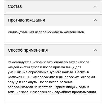
keyboard_arrow_down
Состав
keyboard_arrow_down
Противопоказания
Индивидуальная непереносимость компонентов.
keyboard_arrow_down
Способ применения
Рекомендуется использовать ополаскиватель после
каждой чистки зубов и после приема пищи для
уменьшения образования зубного налета. Налить в
колпачок 10-15 мл ополаскивателя, полоскать около 30
секунд и сплюнуть. После использования
ополаскивателя нежелателен прием пищи и воды в
течение часа. Безопасен при случайном проглатывании.