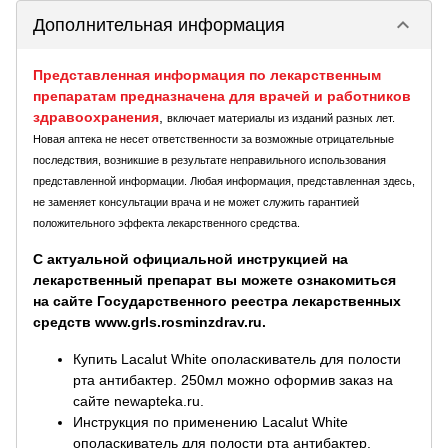
keyboard_arrow_down
Дополнительная информация
Представленная информация по лекарственным
препаратам предназначена для врачей и работников
здравоохранения
,
включает материалы из изданий разных лет.
Новая аптека не несет ответственности за возможные отрицательные
последствия, возникшие в результате неправильного использования
представленной информации. Любая информация, представленная здесь,
не заменяет консультации врача и не может служить гарантией
положительного эффекта лекарственного средства.
С актуальной официальной инструкцией на
лекарственный препарат вы можете ознакомиться
на сайте Государственного реестра лекарственных
средств www.grls.rosminzdrav.ru.
Купить Lacalut White ополаскиватель для полости
рта антибактер. 250мл можно оформив заказ на
сайте newapteka.ru.
Инструкция по применению Lacalut White
ополаскиватель для полости рта антибактер.