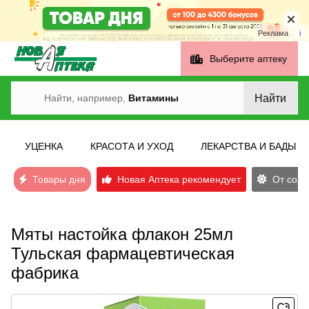
Реклама
i
Выберите аптеку
Найти
Найти, например,
Витамины
УЦЕНКА
КРАСОТА И УХОД
ЛЕКАРСТВА И БАДЫ
Товары дня
Новая Аптека рекомендует
От солн
Мяты настойка флакон 25мл
Тульская фармацевтическая
фабрика