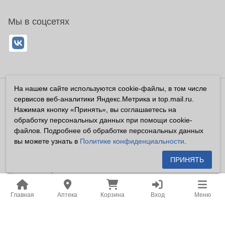
Мы в соцсетях
На нашем сайте используются cookie-файлы, в том числе
Владелец сайта ООО «Суперфарма» ОГРН 1032700302194
сервисов веб-аналитики Яндекс.Метрика и top.mail.ru.
Все права защищены ©2026
Нажимая кнопку «Принять», вы соглашаетесь на
обработку персональных данных при помощи cookie-
Информация, размещенная на данном сайте имеет
файлов. Подробнее об обработке персональных данных
справочный характер, и не должна восприниматься
вы можете узнать в
Политике конфиденциальности
.
посетителями сайта как публичная оферта, предусмотренная
п. 2 ст. 437 ГК РФ.
ПРИНЯТЬ
Владелец сайта устанавливает запрет на цитирование,
копирование и размещение информации, размещенной на
Главная
Аптека
Корзина
Вход
Меню
настоящем сайте newapteka.ru, включая информацию о
ценах на товары, без письменного согласия владельца сайта.