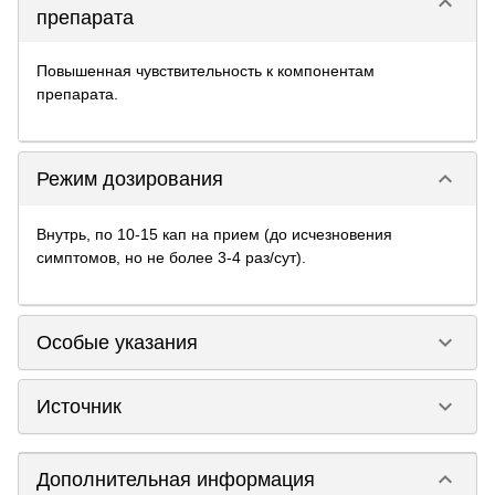
keyboard_arrow_down
препарата
Повышенная чувствительность к компонентам
препарата.
keyboard_arrow_down
Режим дозирования
Внутрь, по 10-15 кап на прием (до исчезновения
симптомов, но не более 3-4 раз/сут).
keyboard_arrow_down
Особые указания
keyboard_arrow_down
Источник
keyboard_arrow_down
Дополнительная информация