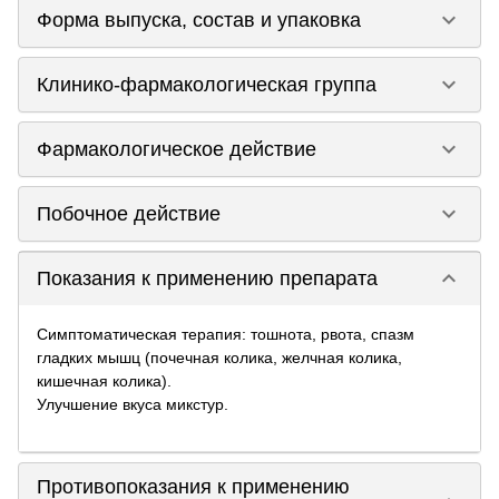
keyboard_arrow_down
Форма выпуска, состав и упаковка
keyboard_arrow_down
Клинико-фармакологическая группа
keyboard_arrow_down
Фармакологическое действие
keyboard_arrow_down
Побочное действие
keyboard_arrow_down
Показания к применению препарата
Симптоматическая терапия: тошнота, рвота, спазм
гладких мышц (почечная колика, желчная колика,
кишечная колика).
Улучшение вкуса микстур.
Противопоказания к применению