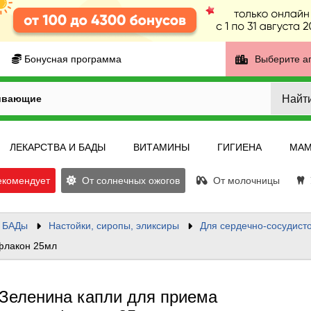
Бонусная программа
Выберите а
Найт
ивающие
ЛЕКАРСТВА И БАДЫ
ВИТАМИНЫ
ГИГИЕНА
МАМ
екомендует
От солнечных ожогов
От молочницы
У
и БАДы
Настойки, сиропы, эликсиры
Для сердечно-сосудист
 флакон 25мл
Зеленина капли для приема