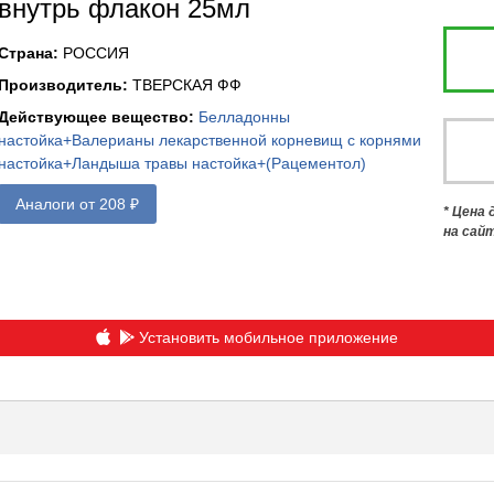
внутрь флакон 25мл
Страна
:
РОССИЯ
Производитель
:
ТВЕРСКАЯ ФФ
Действующее вещество
:
Белладонны
настойка+Валерианы лекарственной корневищ с корнями
настойка+Ландыша травы настойка+(Рацементол)
Аналоги от 208 ₽
* Цена
на сай
Установить мобильное приложение