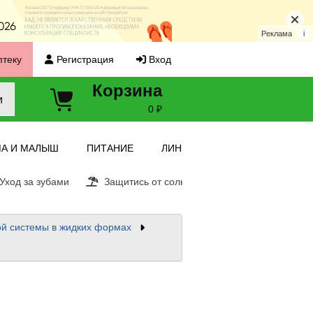
Реклама
i
птеку
Регистрация
Вход
Корзина
и
0 ₽
А И МАЛЫШ
ПИТАНИЕ
ЛИНЗЫ
ход за зубами
Защитись от солнца
Витамин С
Е
ой системы в жидких формах