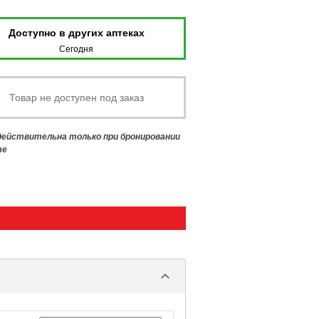
Доступно в других аптеках
Сегодня
Товар не доступен под заказ
 действительна только при бронировании
те
keyboard_arrow_down