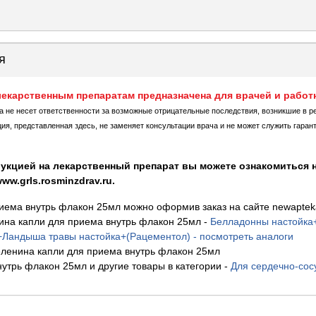
я
екарственным препаратам предназначена для врачей и работ
ка не несет ответственности за возможные отрицательные последствия, возникшие в р
, представленная здесь, не заменяет консультации врача и не может служить гаран
укцией на лекарственный препарат вы можете ознакомиться н
w.grls.rosminzdrav.ru.
иема внутрь флакон 25мл можно оформив заказ на сайте newapteka
на капли для приема внутрь флакон 25мл
-
Белладонны настойка
+Ландыша травы настойка+(Рацементол) - посмотреть аналоги
ленина капли для приема внутрь флакон 25мл
утрь флакон 25мл и другие товары в категории
-
Для сердечно-сос