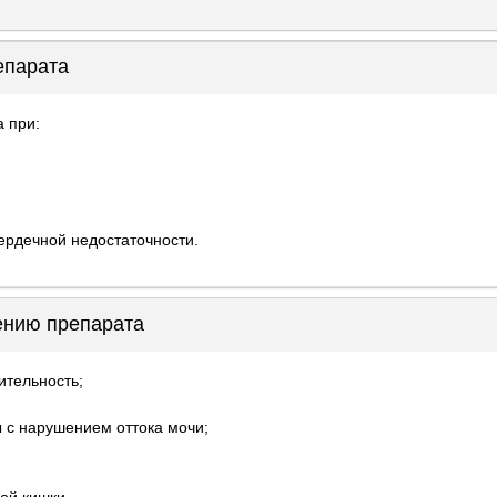
епарата
а при:
ердечной недостаточности.
ению препарата
ительность;
 с нарушением оттока мочи;
ой кишки.