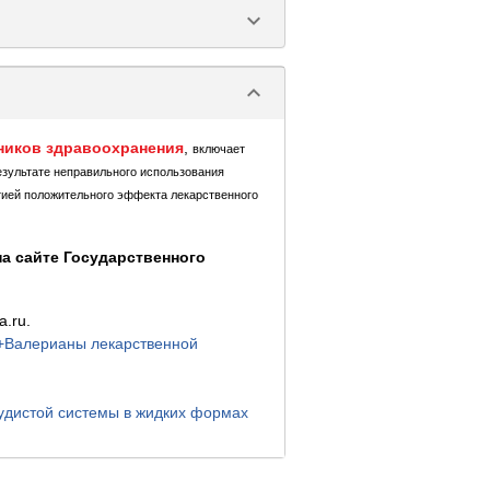
keyboard_arrow_down
keyboard_arrow_down
ников здравоохранения
,
включает
езультате неправильного использования
тией положительного эффекта лекарственного
а сайте Государственного
.ru.
+Валерианы лекарственной
удистой системы в жидких формах