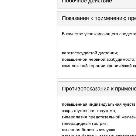
Побочное действие
Показания к применению пр
В качестве успокаивающего средств
вегетососудистой дистонии;
повышенной нервной возбудимости;
комплексной терапии хронической с
Противопоказания к примен
повышенная индивидуальная чувств
закрытоугольная глаукома;
гиперплазия предстательной железы
гиперацидный гастрит;
язвенная болезнь желудка;
язвенная болезнь двенадцатиперстн