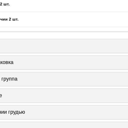
2 шт.
чии 2 шт.
аковка
 группа
е
нии грудью